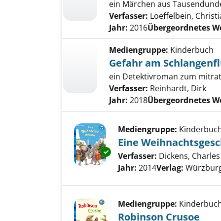
ein Märchen aus Tausendund
Verfasser:
Loeffelbein, Christ
Jahr:
2016
Übergeordnetes W
Mediengruppe:
Kinderbuch
Gefahr am Schlangenfl
ein Detektivroman zum mitrat
Verfasser:
Reinhardt, Dirk
Jahr:
2018
Übergeordnetes W
Mediengruppe:
Kinderbuc
Eine Weihnachtsgesc
Exemplar-Details von Eine Wei
Verfasser:
Dickens, Charles
Jahr:
2014
Verlag:
Würzburg
Mediengruppe:
Kinderbuc
Robinson Crusoe