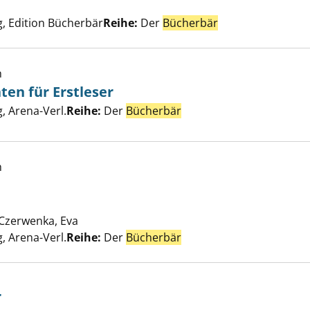
er
, Edition Bücherbär
Reihe:
Der
Bücherbär
h
ten für Erstleser
pukgeschichten für Erstleser anzeigen
er
 Arena-Verl.
Reihe:
Der
Bücherbär
h
 Montagsfee anzeigen
Czerwenka, Eva
Suche nach diesem Verfasser
 Arena-Verl.
Reihe:
Der
Bücherbär
r