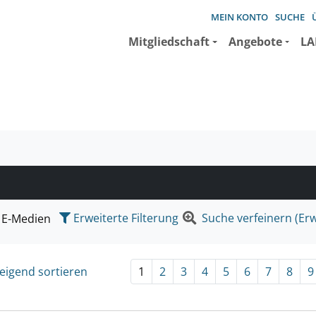
MEIN KONTO
SUCHE
Mitgliedschaft
Angebote
LA
e suchen wollen.
Erweiterte Filterung
Suche verfeinern (Erw
E-Medien
eigend sortieren
1
2
3
4
5
6
7
8
9