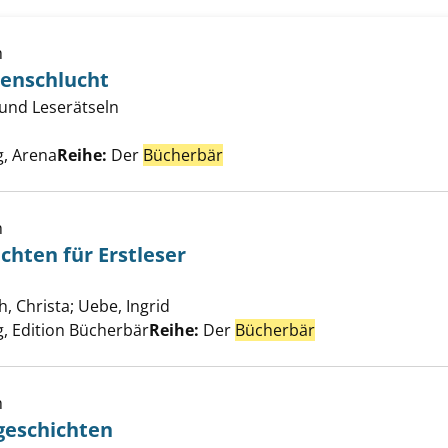
h
denschlucht
n der Gepardenschlucht anzeigen
 und Leserätseln
che nach diesem Verfasser
, Arena
Reihe:
Der
Bücherbär
h
chten für Erstleser
nsten Geschichten für Erstleser anzeigen
h, Christa
;
Uebe, Ingrid
Suche nach diesem Verfasser
, Edition Bücherbär
Reihe:
Der
Bücherbär
h
geschichten
nsten Rittergeschichten anzeigen