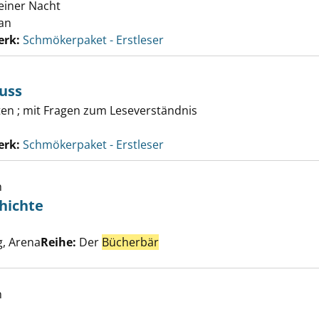
einer Nacht
ian
erk:
Schmökerpaket - Erstleser
uss
en ; mit Fragen zum Leseverständnis
erk:
Schmökerpaket - Erstleser
h
hichte
hnachtsgeschichte anzeigen
Suche nach diesem Verfasser
, Arena
Reihe:
Der
Bücherbär
h