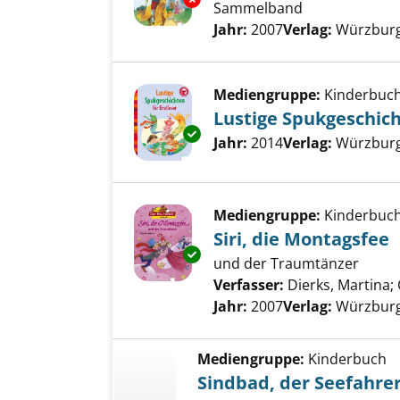
Sammelband
Suche nach diesem Verfass
Jahr:
2007
Verlag:
Würzburg
Mediengruppe:
Kinderbuc
Lustige Spukgeschich
Exemplar-Details von Lustige S
Suche nach diesem Verfass
Jahr:
2014
Verlag:
Würzburg,
Mediengruppe:
Kinderbuc
Siri, die Montagsfee
Exemplar-Details von Siri, die
und der Traumtänzer
Verfasser:
Dierks, Martina
;
Jahr:
2007
Verlag:
Würzburg,
Mediengruppe:
Kinderbuch
Sindbad, der Seefahre