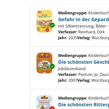
Suchergebnis
Zu den Suchfiltern springen
Mediengruppe:
Kinderbuc
Gefahr in der Gepar
Exemplar-Details von Gefahr i
mit Silbentrennung, Bilder-
Verfasser:
Reinhard, Dirk
Su
Jahr:
2025
Verlag:
Würzburg
Mediengruppe:
Kinderbuc
Die schönsten Geschi
Exemplar-Details von Die schö
Jubiläumsband
Verfasser:
Pestum, Jo
;
Zeuc
Jahr:
2007
Verlag:
Würzburg
Mediengruppe:
Kinderbuc
Die schönsten Ritter
Exemplar-Details von Die schö