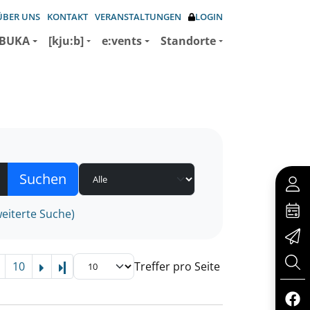
ÜBER UNS
KONTAKT
VERANSTALTUNGEN
LOGIN
BUKA
[kju:b]
e:vents
Standorte
eiterte Suche)
10
Treffer pro Seite
Letzte Seite