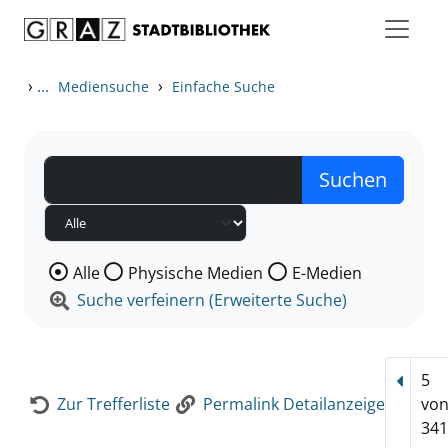
Zum Inhalt springen
Zur Detailanzeige springen
›
...
›
Mediensuche
Einfache Suche
Wählen Sie die Medienart nach der Sie suchen wollen
Alle
Physische Medien
E-Medien
Suche verfeinern (Erweiterte Suche)
5
Vorhe
Zur Trefferliste
Permalink Detailanzeige
vo
341