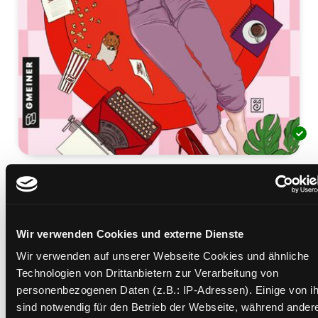
Geht's noch?!
Roman
Mediengruppe:
Belletristik
Wir verwenden Cookies und externe Dienste
Verfasser:
Suche nach diesem Verfasser
Kristek, Susanne (Verfasser)
Wir verwenden auf unserer Webseite Cookies und ähnliche
Beschreibung ein-/ausblenden
Technologien von Drittanbietern zur Verarbeitung von
personenbezogenen Daten (z.B.: IP-Adressen). Einige von i
Mehr Informationen ein-/ausblenden
sind notwendig für den Betrieb der Webseite, während ander