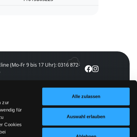
line (Mo-Fr 9 bis 17 Uhr): 0316 872-
0
ewsletter abonnieren
Alle zulassen
n zur
 keine Veranstaltung verpassen
wendig für
etzt abonnieren
Auswahl erlauben
zu
er Cookies
bei
Ablehnen