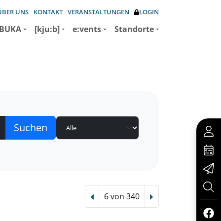
ÜBER UNS
KONTAKT
VERANSTALTUNGEN
LOGIN
BUKA
[kju:b]
e:vents
Standorte
6 von 340
Vorheriger Treffer
Nächster Treffer