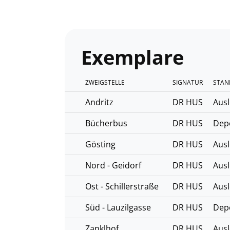
Exemplare
ZWEIGSTELLE
SIGNATUR
STAN
Andritz
DR HUS
Ausl
Bücherbus
DR HUS
Dep
Gösting
DR HUS
Ausl
Nord - Geidorf
DR HUS
Ausl
Ost - Schillerstraße
DR HUS
Ausl
Süd - Lauzilgasse
DR HUS
Dep
Zanklhof
DR HUS
Ausl