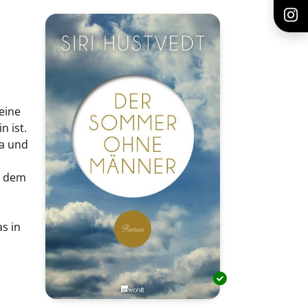
eine
n ist.
ta und
d dem
s in