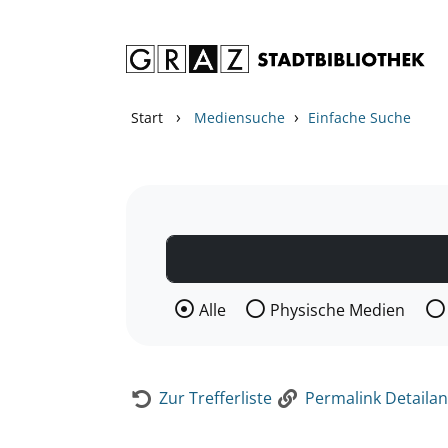
Zum Inhalt springen
Zur Detailanzeige springen
›
›
Start
Mediensuche
Einfache Suche
Wählen Sie die Medienart nach der Si
Alle
Physische Medien
Zur Trefferliste
Permalink Detailan