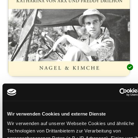
Die Welt ist verkehrt, nicht
wahr
Katharina von Arx und Freddy Drilhon
Wir verwenden Cookies und externe Dienste
Mediengruppe:
Sachbuch
Wir verwenden auf unserer Webseite Cookies und ähnliche
Verfasser:
Suche nach diesem Verfasser
Meichtry, Wilfried
Technologien von Drittanbietern zur Verarbeitung von