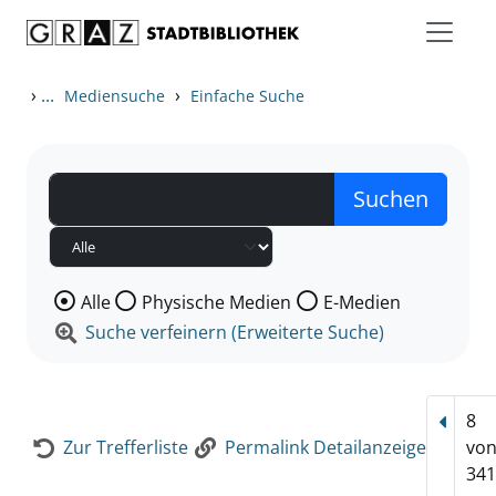
Zum Inhalt springen
Zur Detailanzeige springen
›
...
›
Mediensuche
Einfache Suche
Wählen Sie die Medienart nach der Sie suchen wollen
Alle
Physische Medien
E-Medien
Suche verfeinern (Erweiterte Suche)
8
Vorhe
Zur Trefferliste
Permalink Detailanzeige
vo
341