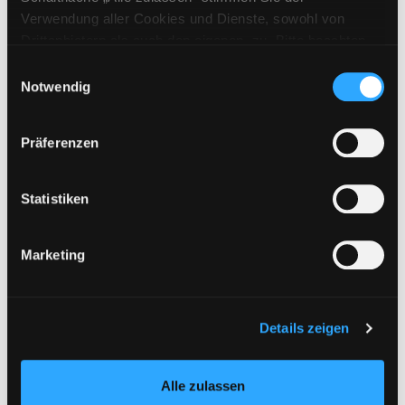
Verfasser:
Funke, Cornelia
Verwendung aller Cookies und Dienste, sowohl von
Jahr:
2018 -
Drittanbietern als auch den eigenen, zu. Bitte beachten
Verlag:
Hamburg, Dressler
Sie, dass bei Verwendung von Diensten und Setzen von
Einwilligungsauswahl
Cookies von Drittanbietern, eine Verarbeitung in
Notwendig
Mediengruppe:
Kinderbuch
unsicheren Drittländern (Länder außerhalb des EWR
01.; Die wilden Hühner
ohne adäquates Datenschutzniveau) stattfinden kann. In
Präferenzen
Suche nach diesem Verfasser
Jahr:
2018
diesem Zusammenhang können aktuell Risiken für
Exemplar-Details von 01.; Die wilden Hühner
Verlag:
Hamburg, Dressler
Betroffene nicht vollständig ausgeschlossen werden.
Übergeordnetes Werk:
Die wilden
Eine Verarbeitung durch solche Cookies oder Dienste
Statistiken
Hühner
erfolgt nur, wenn Sie die jeweilige Einwilligung erteilen
Bandangabe:
01.
(„Auswahl erlauben“) oder auf die Schaltfläche „Alle
Marketing
zulassen“ klicken. Unter dem Punkt „Details zeigen“
Mediengruppe:
Kinderbuch
finden Sie Erklärungen zu den verschiedenen Kategorien
01.; Die süßeste Bande der
von Cookies und ähnlichen Technologien.
Selbstverständlich können Sie über unsere „Cookie-
Welt
Details zeigen
Exemplar-Details von 01.; Die süßeste Bande
Einstellungen“ unter dem Button links unten oder im
Suche nach diesem Verfasser
Jahr:
2020
Footer unter „Cookies“ die gesetzte Zustimmung
Verlag:
Würzburg, Arena-Verl.
Alle zulassen
jederzeit widerrufen und Ihre Einstellungen verändern.
Übergeordnetes Werk:
Der Muffin-