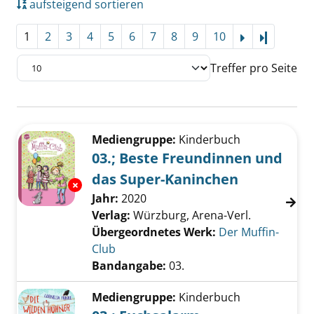
aufsteigend sortieren
1
2
3
4
5
6
7
8
9
10
Letzte Se
Treffer pro Seite
Suchergebnis
Zu den Suchfiltern springen
Mediengruppe:
Kinderbuch
03.; Beste Freundinnen und
das Super-Kaninchen
Exemplar-Details von 03.; Beste Freundinne
Suche nach diesem Verfasser
Jahr:
2020
Verlag:
Würzburg, Arena-Verl.
Übergeordnetes Werk:
Der Muffin-
Club
Bandangabe:
03.
Mediengruppe:
Kinderbuch