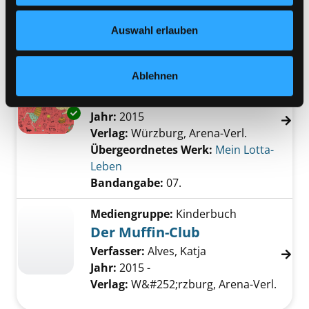
Nähere Informationen finden Sie in unserer
Club
Datenschutzerklärung
und in unserem
Impressum
.
Bandangabe:
01.
Auswahl erlauben
Mediengruppe:
Kinderbuch
07.; Und täglich grüßt der
Ablehnen
Camenbär
Exemplar-Details von 07.; Und täglich grüßt
Suche nach diesem Verfasser
Jahr:
2015
Verlag:
Würzburg, Arena-Verl.
Übergeordnetes Werk:
Mein Lotta-
Leben
Bandangabe:
07.
Mediengruppe:
Kinderbuch
Der Muffin-Club
Verfasser:
Alves, Katja
Jahr:
2015 -
Verlag:
W&#252;rzburg, Arena-Verl.