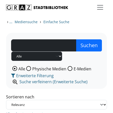
Zum Inhalt springen
Zu den Suchfiltern springen
Zur Trefferliste springen
›
...
›
Mediensuche
Einfache Suche
Wählen Sie die Medienart nach der Sie suchen wollen
Alle
Physische Medien
E-Medien
Erweiterte Filterung
Suche verfeinern (Erweiterte Suche)
Sortieren nach