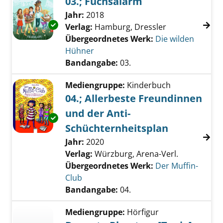
03.; Fuchsalarm
Suche nach diesem Verfasser
Jahr:
2018
Exemplar-Details von 03.; Fuchsalarm anzeig
Verlag:
Hamburg, Dressler
Übergeordnetes Werk:
Die wilden
Hühner
Bandangabe:
03.
Mediengruppe:
Kinderbuch
04.; Allerbeste Freundinnen
und der Anti-
Exemplar-Details von 04.; Allerbeste Freund
Schüchternheitsplan
Suche nach diesem Verfasser
Jahr:
2020
Verlag:
Würzburg, Arena-Verl.
Übergeordnetes Werk:
Der Muffin-
Club
Bandangabe:
04.
Mediengruppe:
Hörfigur