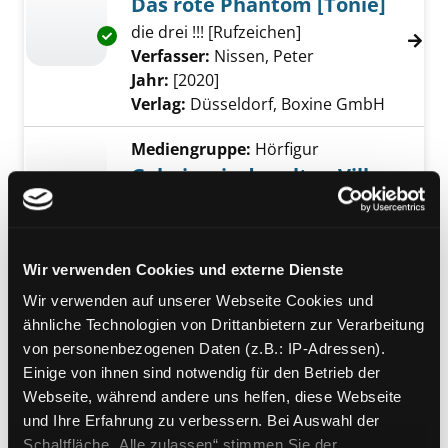
Das rote Phantom [Tonie]
die drei !!! [Rufzeichen]
Exemplar-Details von Das rote Phantom [Ton
Verfasser:
Nissen, Peter
Suche nach diese
Jahr:
[2020]
Verlag:
Düsseldorf, Boxine GmbH
Mediengruppe:
Hörfigur
Geheimnis der alten Villa
[Tonie]
Exemplar-Details von Geheimnis der alten Vil
Hörspiel
Verfasser:
Vogel, Maja von
;
Nissen,
Wir verwenden Cookies und externe Dienste
Peter
;
Cyriacks, Hartmut
Suche nach diese
Wir verwenden auf unserer Webseite Cookies und
Jahr:
2016
ähnliche Technologien von Drittanbietern zur Verarbeitung
Verlag:
Düsseldorf, Boxine GmbH
von personenbezogenen Daten (z.B.: IP-Adressen).
Reihe:
Die drei !!! [Rufzeichen]
Einige von ihnen sind notwendig für den Betrieb der
Mediengruppe:
Kinderbuch
Webseite, während andere uns helfen, diese Webseite
Die wilden Hühner
und Ihre Erfahrung zu verbessern. Bei Auswahl der
Schaltfläche „Alle zulassen“ stimmen Sie der