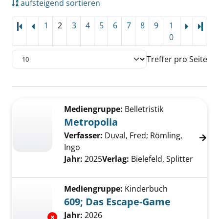
aufsteigend sortieren
1
2
3
4
5
6
7
8
9
1
Letz
0
Treffer pro Seite
Suchergebnis
Zu den Suchfiltern springen
Mediengruppe:
Belletristik
Metropolia
Verfasser:
Duval, Fred
;
Römling,
Ingo
Jahr:
2025
Verlag:
Bielefeld, Splitter
Mediengruppe:
Kinderbuch
609; Das Escape-Game
Suche nach diesem Verfasser
Jahr:
2026
Exemplar-Details von 609; Das Escape-Game