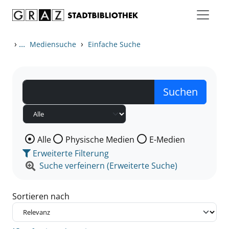
Zum Inhalt springen
Zu den Suchfiltern springen
Zur Trefferliste springen
›
...
›
Mediensuche
Einfache Suche
Wählen Sie die Medienart nach der Sie suchen wollen
Alle
Physische Medien
E-Medien
Erweiterte Filterung
Suche verfeinern (Erweiterte Suche)
Sortieren nach