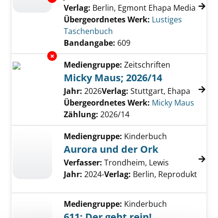
Verlag:
Berlin, Egmont Ehapa Media
Übergeordnetes Werk:
Lustiges
Taschenbuch
Bandangabe:
609
Exemplar-Details von Micky Maus; 2026/14 a
Mediengruppe:
Zeitschriften
Micky Maus; 2026/14
Suche nach diesem Verfasser
Jahr:
2026
Verlag:
Stuttgart, Ehapa
Übergeordnetes Werk:
Micky Maus
Zählung:
2026/14
Mediengruppe:
Kinderbuch
Aurora und der Ork
Verfasser:
Trondheim, Lewis
Jahr:
2024-
Verlag:
Berlin, Reprodukt
Mediengruppe:
Kinderbuch
611; Der geht rein!