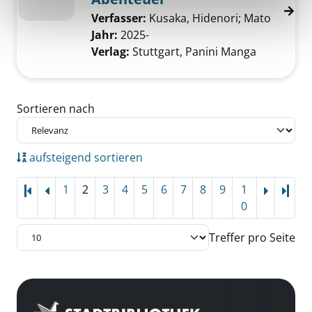
Verfasser:
Kusaka, Hidenori
;
Mato
Jahr:
2025-
Verlag:
Stuttgart, Panini Manga
Zu den Suchfiltern springen
Sortieren nach
aufsteigend sortieren
1
2
3
4
5
6
7
8
9
1
Letz
0
Treffer pro Seite