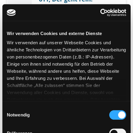
Suche nach diesem Verfasser
Jahr:
2026
Exemplar-Details von 611; Der geht rein! anz
Verlag:
Berlin, Egmont Ehapa Media
Übergeordnetes Werk:
Lustiges
Taschenbuch
Wir verwenden Cookies und externe Dienste
Bandangabe:
611
Wir verwenden auf unserer Webseite Cookies und
Exemplar-Details von Micky Maus; 2026/13 a
Mediengruppe:
Zeitschriften
ähnliche Technologien von Drittanbietern zur Verarbeitung
Micky Maus; 2026/13
von personenbezogenen Daten (z.B.: IP-Adressen).
Einige von ihnen sind notwendig für den Betrieb der
Suche nach diesem Verfasser
Jahr:
2026
Verlag:
Stuttgart, Ehapa
Webseite, während andere uns helfen, diese Webseite
Übergeordnetes Werk:
Micky Maus
und Ihre Erfahrung zu verbessern. Bei Auswahl der
Zählung:
2026/13
Schaltfläche „Alle zulassen“ stimmen Sie der
Mediengruppe:
Kinderbuch
Verwendung aller Cookies und Dienste, sowohl von
121; Der vergessene
Drittanbietern als auch den eigenen, zu. Bitte beachten
Sie, dass bei Verwendung von Diensten und Setzen von
Schrein
Einwilligungsauswahl
Exemplar-Details von 121; Der vergessene Sc
Cookies von Drittanbietern, eine Verarbeitung in
Notwendig
Suche nach diesem Verfasser
Jahr:
2006
unsicheren Drittländern (Länder außerhalb des EWR
Verlag:
Berlin, Egmont Ehapa Media
ohne adäquates Datenschutzniveau) stattfinden kann. In
Übergeordnetes Werk:
Lustiges