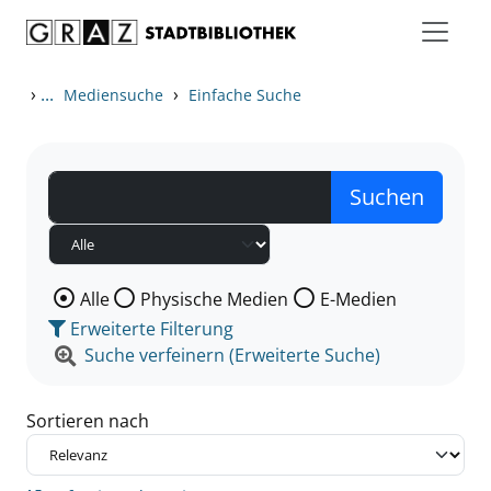
Zum Inhalt springen
Zu den Suchfiltern springen
Zur Trefferliste springen
›
...
›
Mediensuche
Einfache Suche
Wählen Sie die Medienart nach der Sie suchen wollen
Alle
Physische Medien
E-Medien
Erweiterte Filterung
Suche verfeinern (Erweiterte Suche)
Sortieren nach