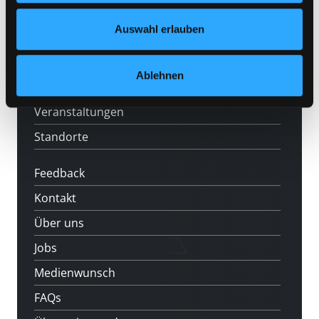
Nähere Informationen finden Sie in unserer
Angebote
Datenschutzerklärung
und in unserem
Impressum
.
Auswahl erlauben
LABUKA
[kju:b]
Ablehnen
News
Veranstaltungen
Standorte
Feedback
Kontakt
Über uns
Jobs
Medienwunsch
FAQs