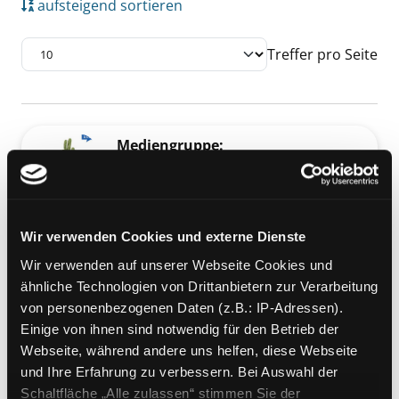
aufsteigend sortieren
Treffer pro Seite
Suchergebnis
Zu den Suchfiltern springen
Mediengruppe:
Sprachtrainingspaket
Spanisch
Exemplar-Details von Spanisch anzeigen
systematisch, schnell und gut ; [1
Lehrbuch, 2 Audio-CDs ;
Wir verwenden Cookies und externe Dienste
gemeinsamer europäischer
Wir verwenden auf unserer Webseite Cookies und
Referenzrahmen]
ähnliche Technologien von Drittanbietern zur Verarbeitung
Verfasser:
Kattan-Ibarra,
Juan
Suche nach 
von personenbezogenen Daten (z.B.: IP-Adressen).
Jahr:
2008
Einige von ihnen sind notwendig für den Betrieb der
Verlag:
Frankfurt/M., Cornelsen
Webseite, während andere uns helfen, diese Webseite
Scriptor
und Ihre Erfahrung zu verbessern. Bei Auswahl der
Reihe:
Lex:tra, Sprachkurs plus -
Schaltfläche „Alle zulassen“ stimmen Sie der