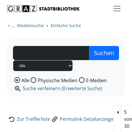
Zum Inhalt springen
Zur Detailanzeige springen
›
...
›
Mediensuche
Einfache Suche
Wählen Sie die Medienart nach der Sie suchen wollen
Alle
Physische Medien
E-Medien
Suche verfeinern (Erweiterte Suche)
5
Vorhe
Zur Trefferliste
Permalink Detailanzeige
vo
30