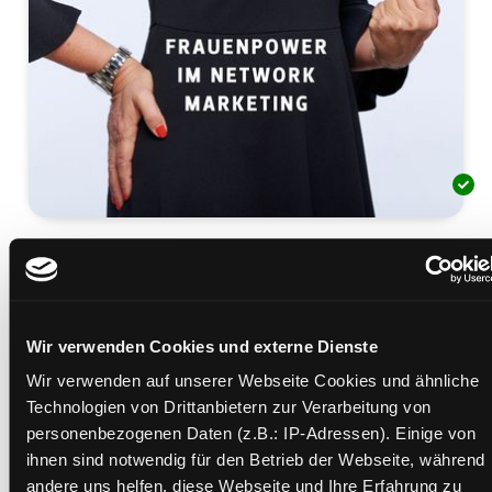
Make Life Wow
Frauenpower im Network Marketing
Mediengruppe:
Sachbuch
Verfasser:
Suche nach diesem Verfasser
Werner, Lydia
Wir verwenden Cookies und externe Dienste
Wir verwenden auf unserer Webseite Cookies und ähnliche
Beschreibung ein-/ausblenden
Technologien von Drittanbietern zur Verarbeitung von
personenbezogenen Daten (z.B.: IP-Adressen). Einige von
Mehr Informationen ein-/ausblenden
ihnen sind notwendig für den Betrieb der Webseite, während
andere uns helfen, diese Webseite und Ihre Erfahrung zu