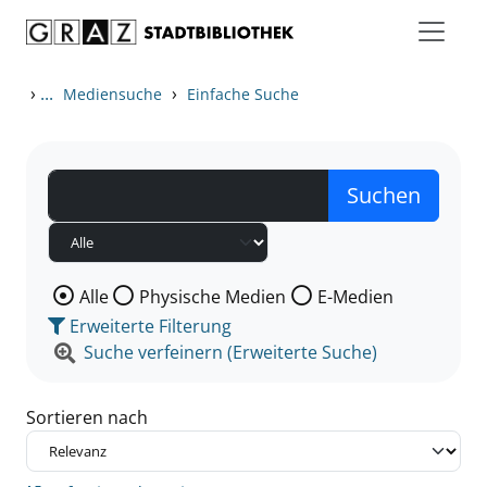
Zum Inhalt springen
Zu den Suchfiltern springen
Zur Trefferliste springen
›
...
›
Mediensuche
Einfache Suche
Wählen Sie die Medienart nach der Sie suchen wollen
Alle
Physische Medien
E-Medien
Erweiterte Filterung
Suche verfeinern (Erweiterte Suche)
Sortieren nach