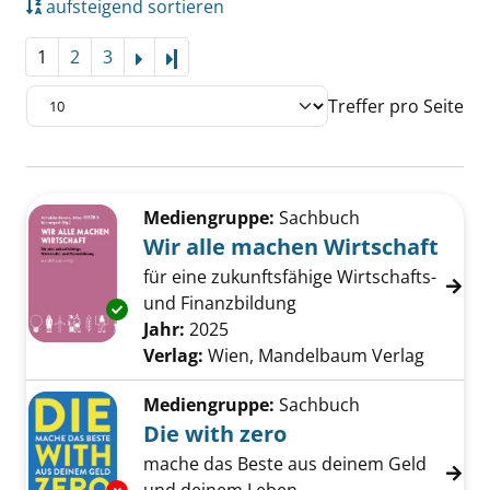
aufsteigend sortieren
1
2
3
Letzte Seite
Treffer pro Seite
Suchergebnis
Zu den Suchfiltern springen
Mediengruppe:
Sachbuch
Wir alle machen Wirtschaft
für eine zukunftsfähige Wirtschafts-
und Finanzbildung
Exemplar-Details von Wir alle machen Wirtsc
Suche nach diesem Verfasser
Jahr:
2025
Verlag:
Wien, Mandelbaum Verlag
Mediengruppe:
Sachbuch
Die with zero
mache das Beste aus deinem Geld