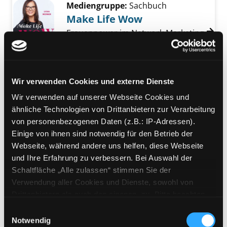
Mediengruppe:
Sachbuch
Make Life Wow
Frauenpower im Network Marketing
Verfasser:
Werner, Lydia
Suche nach dies
Exemplar-Details von Make Life Wow anzeige
Jahr:
2019
Verlag:
Melk, Gugler [Dr.]
Mediengruppe:
Sachbuch
Wir verwenden Cookies und externe Dienste
Die Welt der Commons
Wir verwenden auf unserer Webseite Cookies und
Muster gemeinsamen Handelns
ähnliche Technologien von Drittanbietern zur Verarbeitung
Suche nach diesem Verfasser
Jahr:
2015
Exemplar-Details von Die Welt der Commons
von personenbezogenen Daten (z.B.: IP-Adressen).
Verlag:
Bielefeld, Transcript-Verl.
Einige von ihnen sind notwendig für den Betrieb der
Webseite, während andere uns helfen, diese Webseite
Mediengruppe:
Sachbuch
und Ihre Erfahrung zu verbessern. Bei Auswahl der
Ich zeige dir, wie du reich
Schaltfläche „Alle zulassen“ stimmen Sie der
wirst
Verwendung aller Cookies und Dienste, sowohl von
Exemplar-Details von Ich zeige dir, wie du rei
Drittanbietern als auch den eigenen, zu. Bitte beachten
Das einzigartige 6-Wochen-
Sie, dass bei Verwendung von Diensten und Setzen von
Programm, das wirklich funktioniert
Einwilligungsauswahl
Cookies von Drittanbietern, eine Verarbeitung in
Notwendig
Verfasser:
Sethi, Ramit
Suche nach diesem