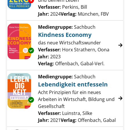
und deinem Leben
Exemplar-Details von Die with zero anzeigen
Verfasser:
Perkins, Bill
Suche nach diesem 
Jahr:
2024
Verlag:
München, FBV
Mediengruppe:
Sachbuch
Kindness Economy
das neue Wirtschaftswunder
Verfasser:
Horx Strathern, Oona
Suche na
Exemplar-Details von Kindness Economy anz
Jahr:
2023
Verlag:
Offenbach, Gabal-Verl.
Mediengruppe:
Sachbuch
Lebendigkeit entfesseln
Acht Prinzipien für ein neues
Arbeiten in Wirtschaft, Bildung und
Exemplar-Details von Lebendigkeit entfessel
Gesellschaft
Verfasser:
Luinstra, Silke
Suche nach dies
Jahr:
2021
Verlag:
Offenbach, Gabal