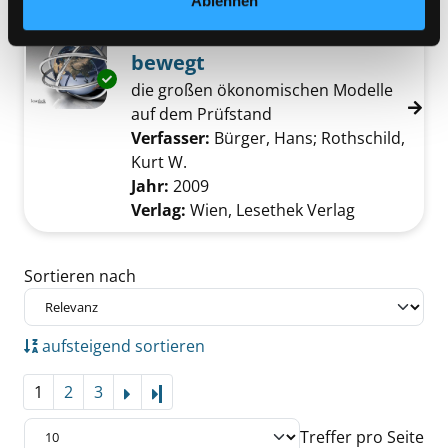
Ablehnen
Mediengruppe:
Sachbuch
Wie Wirtschaft die Welt
bewegt
Exemplar-Details von Wie Wirtschaft die Wel
die großen ökonomischen Modelle
auf dem Prüfstand
Verfasser:
Bürger, Hans
;
Rothschild,
Kurt W.
Suche nach diesem Verfasser
Jahr:
2009
Verlag:
Wien, Lesethek Verlag
Zu den Suchfiltern springen
Sortieren nach
aufsteigend sortieren
1
2
3
Letzte Seite
Treffer pro Seite