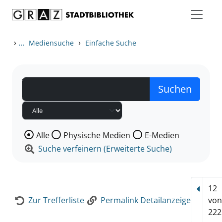
Zum Inhalt springen
Zur Detailanzeige springen
›
...
›
Mediensuche
Einfache Suche
Wählen Sie die Medienart nach der Sie suchen wollen
Alle
Physische Medien
E-Medien
Suche verfeinern (Erweiterte Suche)
12
Vorhe
Zur Trefferliste
Permalink Detailanzeige
vo
222