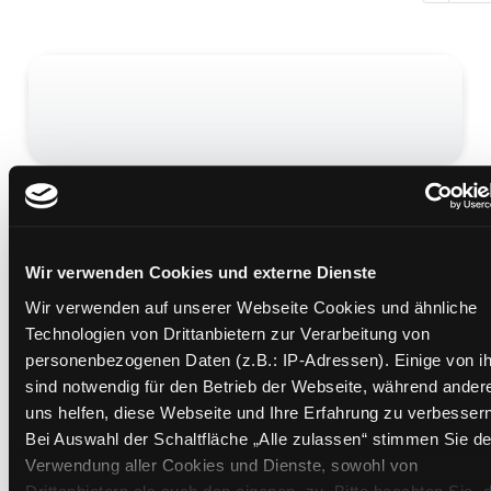
Hat der Weltraum eine Tür?
mit Poster ; gekürzte Lesung
Mediengruppe:
CD-ROM
Wir verwenden Cookies und externe Dienste
Übergeordnetes Werk:
Unser Weltall
Wir verwenden auf unserer Webseite Cookies und ähnliche
Beschreibung ein-/ausblenden
Technologien von Drittanbietern zur Verarbeitung von
personenbezogenen Daten (z.B.: IP-Adressen). Einige von i
Mehr Informationen ein-/ausblenden
sind notwendig für den Betrieb der Webseite, während ander
uns helfen, diese Webseite und Ihre Erfahrung zu verbessern
Bei Auswahl der Schaltfläche „Alle zulassen“ stimmen Sie de
Medium auf die Postliste setzen
Verwendung aller Cookies und Dienste, sowohl von