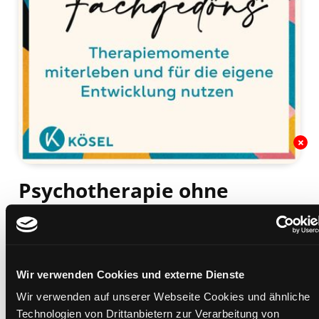
Psychotherapie ohne
Fachgedöns
Therapiemomente miterleben und für die eigene
Entwicklung nutzen : wissenschaftlich fundiert,
Wir verwenden Cookies und externe Dienste
verständlich formuliert
Mediengruppe:
Sachbuch
Wir verwenden auf unserer Webseite Cookies und ähnliche
Verfasser:
Suche nach diesem Verfasser
Hilber, Nike (Verfasser)
Technologien von Drittanbietern zur Verarbeitung von