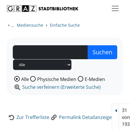
Zum Inhalt springen
Zur Detailanzeige springen
›
...
›
Mediensuche
Einfache Suche
Wählen Sie die Medienart nach der Sie suchen wollen
Alle
Physische Medien
E-Medien
Suche verfeinern (Erweiterte Suche)
31
Vorhe
Zur Trefferliste
Permalink Detailanzeige
vo
193