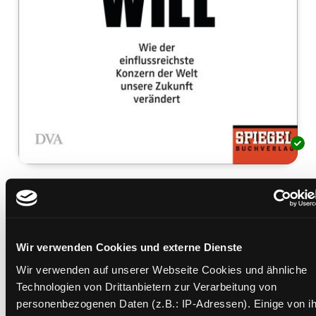
Was Google wirklich will
wie der einflussreichste Konzern der Welt unsere
Zukunft verändert
Mediengruppe:
Sachbuch
Wir verwenden Cookies und externe Dienste
Verfasser:
Suche nach diesem Verfasser
Schulz, Thomas
Wir verwenden auf unserer Webseite Cookies und ähnliche
Technologien von Drittanbietern zur Verarbeitung von
Beschreibung ein-/ausblenden
personenbezogenen Daten (z.B.: IP-Adressen). Einige von i