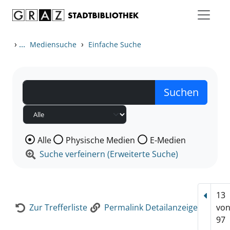
Zum Inhalt springen
Zur Detailanzeige springen
›
...
›
Mediensuche
Einfache Suche
Wählen Sie die Medienart nach der Sie suchen wollen
Alle
Physische Medien
E-Medien
Suche verfeinern (Erweiterte Suche)
13
Vorhe
Zur Trefferliste
Permalink Detailanzeige
vo
97