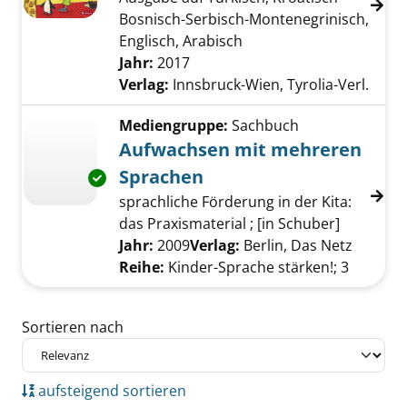
Bosnisch-Serbisch-Montenegrinisch,
Englisch, Arabisch
Suche nach diesem Verfasser
Jahr:
2017
Verlag:
Innsbruck-Wien, Tyrolia-Verl.
Mediengruppe:
Sachbuch
Aufwachsen mit mehreren
Sprachen
Exemplar-Details von Aufwachsen mit mehre
sprachliche Förderung in der Kita:
das Praxismaterial ; [in Schuber]
Suche nach diesem Verfasser
Jahr:
2009
Verlag:
Berlin, Das Netz
Reihe:
Kinder-Sprache stärken!; 3
Zu den Suchfiltern springen
Sortieren nach
aufsteigend sortieren