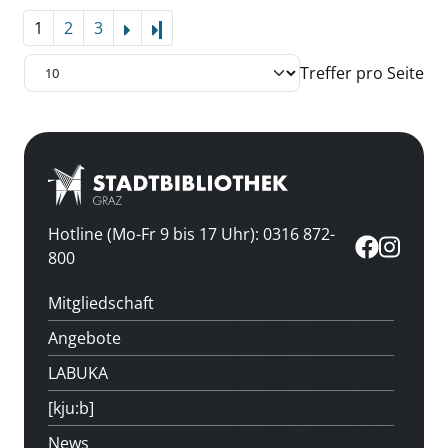
1
2
3
Letzte Seite
Treffer pro Seite
Hotline (Mo-Fr 9 bis 17 Uhr): 0316 872-
800
Mitgliedschaft
Angebote
LABUKA
[kju:b]
News