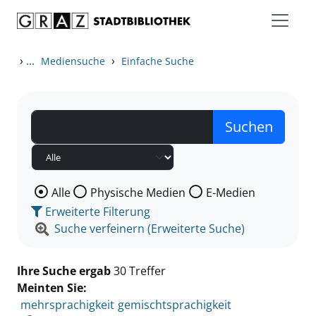
Zum Inhalt springen
Zu den Suchfiltern springen
Zur Trefferliste springen
›
...
›
Mediensuche
Einfache Suche
Wählen Sie die Medienart nach der Sie suchen wollen
Alle
Physische Medien
E-Medien
Erweiterte Filterung
Suche verfeinern (Erweiterte Suche)
Ihre Suche ergab
30 Treffer
Meinten Sie:
mehrsprachigkeit
gemischtsprachigkeit