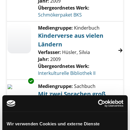
Jahr:
2009
Übergeordnetes Werk:
Schmökerpaket BKS
Mediengruppe:
Kinderbuch
Kinderverse aus vielen
Ländern
Verfasser:
Hüsler, Silvia
Jahr:
2009
Übergeordnetes Werk:
Interkulturelle Bibliothek II
Exemplar-Details von Mit zwei Sprachen gro
Mediengruppe:
Sachbuch
Mit zwei Sprachen groß
werden
mehrsprachige Erziehung in Familie,
Kindergarten und Schule
Wir verwenden Cookies und externe Dienste
Verfasser:
Burkhardt Montanari,