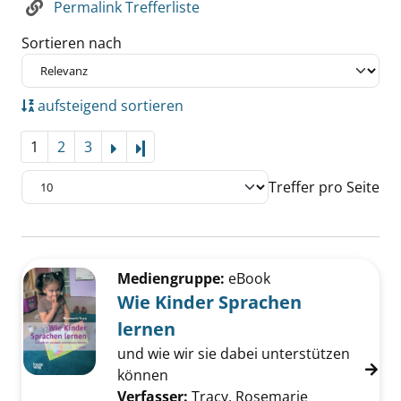
Permalink Trefferliste
Sortieren nach
aufsteigend sortieren
1
2
3
Letzte Seite
Treffer pro Seite
Suchergebnis
Zu den Suchfiltern springen
Mediengruppe:
eBook
Wie Kinder Sprachen
lernen
und wie wir sie dabei unterstützen
können
Verfasser:
Tracy, Rosemarie
Suche nach d