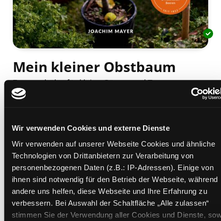
Mein kleiner Obstbaum
Zwerggehölze für kleine Gärten und Terrassen
Mediengruppe:
Sachbuch
Verfasser:
Suche nach diesem Verfasser
Mayer, Joachim
Beschreibung ein-/ausblenden
Wir verwenden Cookies und externe Dienste
Wir verwenden auf unserer Webseite Cookies und ähnliche
Mehr Informationen ein-/ausblenden
Technologien von Drittanbietern zur Verarbeitung von
personenbezogenen Daten (z.B.: IP-Adressen). Einige von
ihnen sind notwendig für den Betrieb der Webseite, während
andere uns helfen, diese Webseite und Ihre Erfahrung zu
Exemplare
verbessern. Bei Auswahl der Schaltfläche „Alle zulassen“
stimmen Sie der Verwendung aller Cookies und Dienste, sow
Zweigstelle:
West - Eggenberg