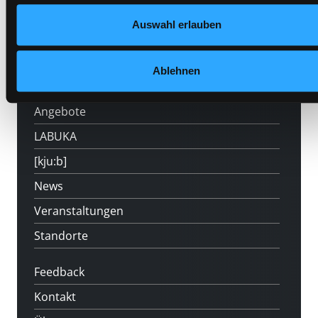
Auswahl erlauben
Hotline (Mo-Fr 9 bis 17 Uhr): 0316 872-
800
Ablehnen
Mitgliedschaft
Angebote
LABUKA
[kju:b]
News
Veranstaltungen
Standorte
Feedback
Kontakt