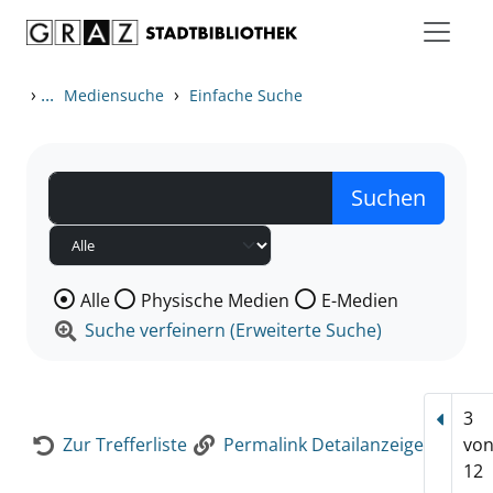
Zum Inhalt springen
Zur Detailanzeige springen
›
...
›
Mediensuche
Einfache Suche
Wählen Sie die Medienart nach der Sie suchen wollen
Alle
Physische Medien
E-Medien
Suche verfeinern (Erweiterte Suche)
3
Vorhe
Zur Trefferliste
Permalink Detailanzeige
vo
12