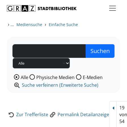
Zum Inhalt springen
Zur Detailanzeige springen
›
...
›
Mediensuche
Einfache Suche
Wählen Sie die Medienart nach der Sie suchen wollen
Alle
Physische Medien
E-Medien
Suche verfeinern (Erweiterte Suche)
19
Vorhe
Zur Trefferliste
Permalink Detailanzeige
vo
54