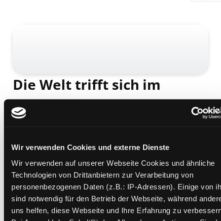
Die Welt trifft sich im
Kindergarten
Interkulturelle Arbeit und Sprachförderung in
Kindertageseinrichtungen
Mediengruppe:
Sachbuch
Wir verwenden Cookies und externe Dienste
Verfasser:
Ulich, Michaela
Wir verwenden auf unserer Webseite Cookies und ähnliche
Übergeordnetes Werk:
Interkulturelle Bibliothek III
Technologien von Drittanbietern zur Verarbeitung von
personenbezogenen Daten (z.B.: IP-Adressen). Einige von i
Beschreibung ein-/ausblenden
sind notwendig für den Betrieb der Webseite, während ander
uns helfen, diese Webseite und Ihre Erfahrung zu verbessern
Mehr Informationen ein-/ausblenden