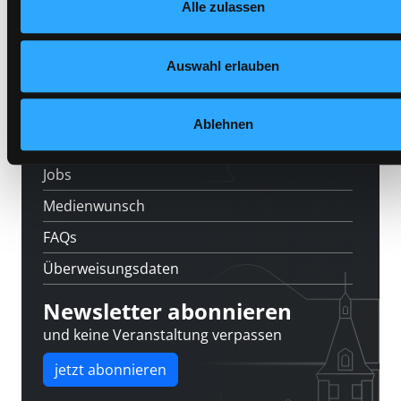
Veranstaltungen
Alle zulassen
Datenschutzerklärung
und in unserem
Impressum
.
Standorte
Auswahl erlauben
Feedback
Kontakt
Ablehnen
Über uns
Jobs
Medienwunsch
FAQs
Überweisungsdaten
Newsletter abonnieren
und keine Veranstaltung verpassen
jetzt abonnieren