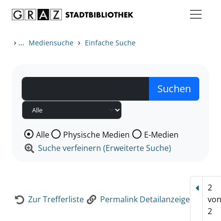
Zum Inhalt springen
Zur Detailanzeige springen
›
...
›
Mediensuche
Einfache Suche
Wählen Sie die Medienart nach der Sie suchen wollen
Alle
Physische Medien
E-Medien
Suche verfeinern (Erweiterte Suche)
2
Vorhe
Zur Trefferliste
Permalink Detailanzeige
vo
2