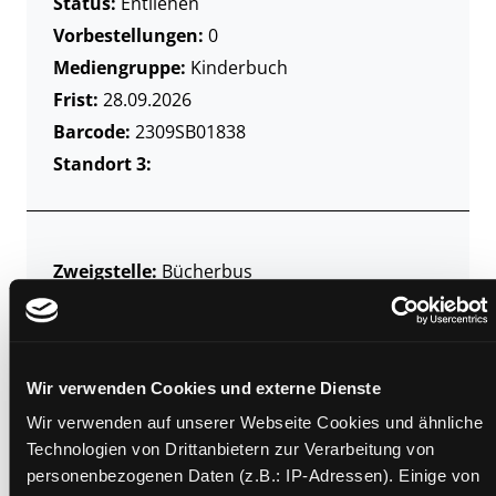
Status:
Entliehen
Vorbestellungen:
0
Mediengruppe:
Kinderbuch
Frist:
28.09.2026
Barcode:
2309SB01838
Standort 3:
Zweigstelle:
Bücherbus
Signatur:
JD.P PRI
Standort 2:
Ausleihe
Status:
Entliehen
Wir verwenden Cookies und externe Dienste
Vorbestellungen:
0
Wir verwenden auf unserer Webseite Cookies und ähnliche
Mediengruppe:
Kinderbuch
Technologien von Drittanbietern zur Verarbeitung von
Frist:
08.10.2026
personenbezogenen Daten (z.B.: IP-Adressen). Einige von
Barcode:
2311SB00580