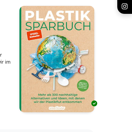
r
ir im