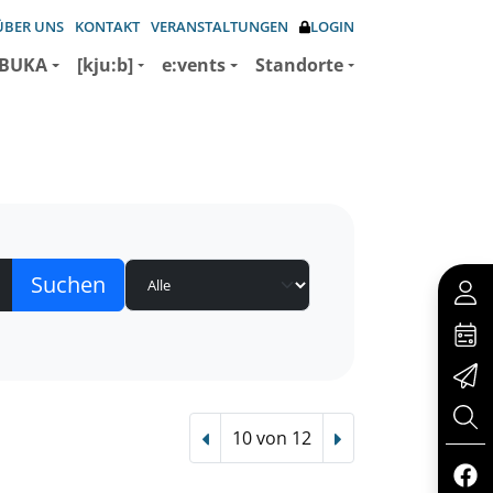
ÜBER UNS
KONTAKT
VERANSTALTUNGEN
LOGIN
BUKA
[kju:b]
e:vents
Standorte
10 von 12
Vorheriger Treffer
Nächster Treffer