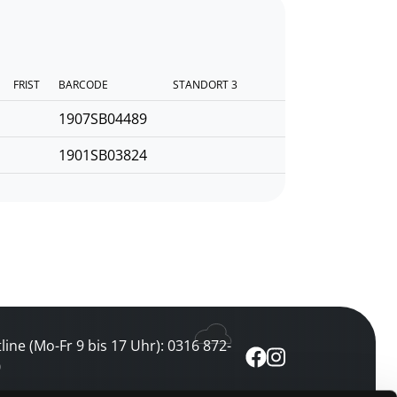
FRIST
BARCODE
STANDORT 3
1907SB04489
1901SB03824
line (Mo-Fr 9 bis 17 Uhr): 0316 872-
0