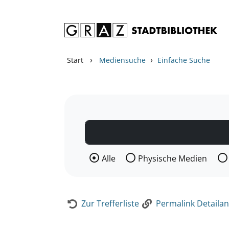
Zum Inhalt springen
Zur Detailanzeige springen
›
›
Start
Mediensuche
Einfache Suche
Wählen Sie die Medienart nach der Si
Alle
Physische Medien
Zur Trefferliste
Permalink Detailan