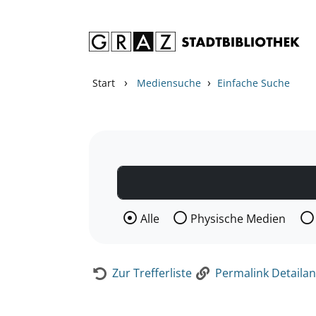
Zum Inhalt springen
Zur Detailanzeige springen
›
›
Start
Mediensuche
Einfache Suche
Wählen Sie die Medienart nach der Si
Alle
Physische Medien
Zur Trefferliste
Permalink Detailan