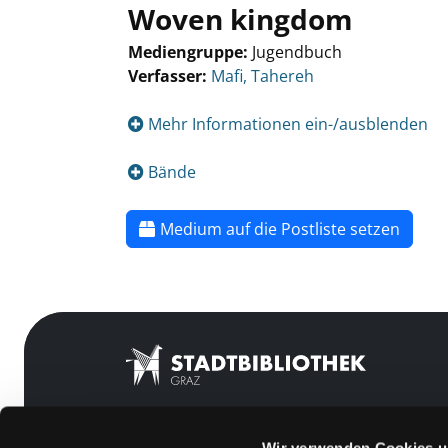
Woven kingdom
Mediengruppe:
Jugendbuch
Verfasser:
Mafi, Tahereh
Mehr Informationen ein-/ausblenden
Bände
Medium auf die Postliste setzen
Wir verwenden Cookies u