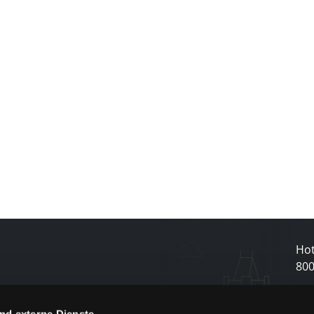
Hot
80
nd externe Dienste