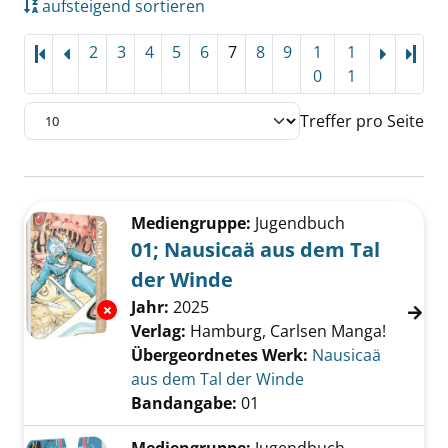
aufsteigend sortieren
2
3
4
5
6
7
8
9
1
1
Letz
0
1
Treffer pro Seite
Suchergebnis
Zu den Suchfiltern springen
Mediengruppe:
Jugendbuch
01; Nausicaä aus dem Tal
der Winde
Suche nach diesem Verfasser
Jahr:
2025
Exemplar-Details von 01; Nausicaä aus dem T
Verlag:
Hamburg, Carlsen Manga!
Übergeordnetes Werk:
Nausicaä
aus dem Tal der Winde
Bandangabe:
01