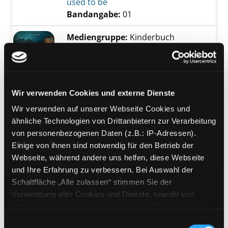
used to be
Bandangabe:
01
Mediengruppe:
Kinderbuch
02.; Moiras Traum
Suche nach diesem Verfasser
Jahr:
2024
Exemplar-Details von 02.; Moiras Traum anze
Verlag:
Bamberg, Magellan-Verl.
Übergeordnetes Werk:
Insel der
Wir verwenden Cookies und externe Dienste
wandernden Flüche
Wir verwenden auf unserer Webseite Cookies und
Bandangabe:
02.
ähnliche Technologien von Drittanbietern zur Verarbeitung
von personenbezogenen Daten (z.B.: IP-Adressen).
Mediengruppe:
Kinderbuch
Einige von ihnen sind notwendig für den Betrieb der
01.; Skys Gabe
Webseite, während andere uns helfen, diese Webseite
Suche nach diesem Verfasser
Jahr:
2023
und Ihre Erfahrung zu verbessern. Bei Auswahl der
Exemplar-Details von 01.; Skys Gabe anzeige
Verlag:
Bamberg, Magellan
Schaltfläche „Alle zulassen“ stimmen Sie der
Übergeordnetes Werk:
Insel der
Verwendung aller Cookies und Dienste, sowohl von
wandernden Flüche
Drittanbietern als auch den eigenen, zu. Bitte beachten
Bandangabe:
01.
Sie, dass bei Verwendung von Diensten und Setzen von
Einwilligungsauswahl