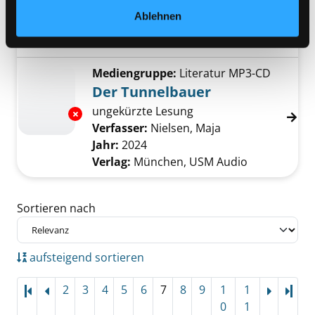
Jahr:
2009
Ablehnen
Übergeordnetes Werk:
Vorderer
Orient und arabische Welt
Mediengruppe:
Literatur MP3-CD
Der Tunnelbauer
ungekürzte Lesung
Exemplar-Details von Der Tunnelbauer anzei
Verfasser:
Nielsen, Maja
Suche nach diese
Jahr:
2024
Verlag:
München, USM Audio
Zu den Suchfiltern springen
Sortieren nach
aufsteigend sortieren
2
3
4
5
6
7
8
9
1
1
Letz
0
1