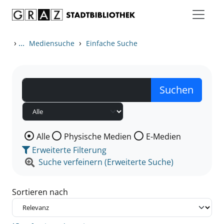
Zum Inhalt springen
Zu den Suchfiltern springen
Zur Trefferliste springen
›
...
›
Mediensuche
Einfache Suche
Wählen Sie die Medienart nach der Sie suchen wollen
Alle
Physische Medien
E-Medien
Erweiterte Filterung
Suche verfeinern (Erweiterte Suche)
Sortieren nach