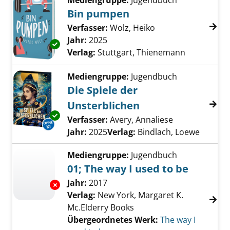
Mediengruppe:
Jugendbuch
Bin pumpen
Verfasser:
Wolz, Heiko
Suche nach diesem
Jahr:
2025
Exemplar-Details von Bin pumpen anzeigen
Verlag:
Stuttgart, Thienemann
Mediengruppe:
Jugendbuch
Die Spiele der
Unsterblichen
Exemplar-Details von Die Spiele der Unsterb
Verfasser:
Avery, Annaliese
Suche nach di
Jahr:
2025
Verlag:
Bindlach, Loewe
Mediengruppe:
Jugendbuch
01; The way I used to be
Suche nach diesem Verfasser
Jahr:
2017
Exemplar-Details von 01; The way I used to b
Verlag:
New York, Margaret K.
Mc.Elderry Books
Übergeordnetes Werk:
The way I