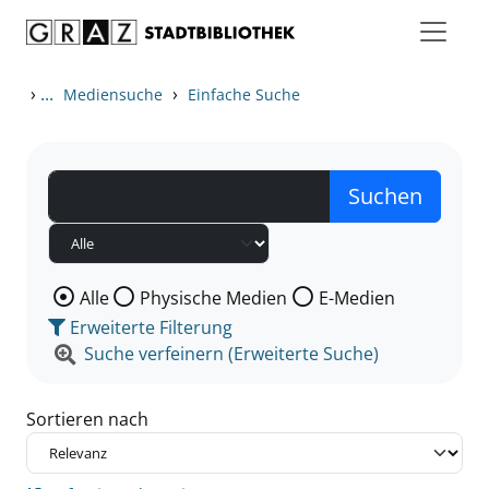
Zum Inhalt springen
Zu den Suchfiltern springen
Zur Trefferliste springen
›
...
›
Mediensuche
Einfache Suche
Wählen Sie die Medienart nach der Sie suchen wollen
Alle
Physische Medien
E-Medien
Erweiterte Filterung
Suche verfeinern (Erweiterte Suche)
Sortieren nach