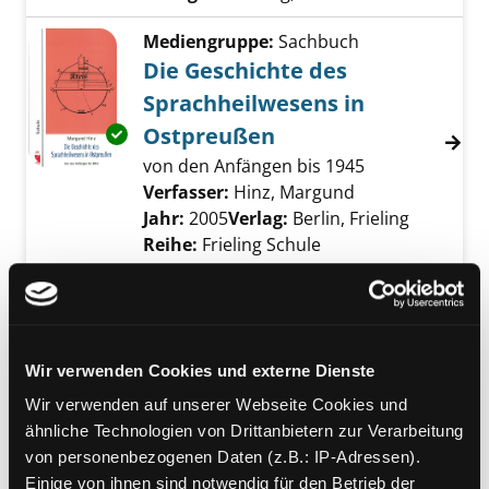
Mediengruppe:
Sachbuch
Die Geschichte des
Sprachheilwesens in
Ostpreußen
Exemplar-Details von Die Geschichte des Sp
von den Anfängen bis 1945
Verfasser:
Hinz, Margund
Suche nach die
Jahr:
2005
Verlag:
Berlin, Frieling
Reihe:
Frieling Schule
Mediengruppe:
Kinderbuch
Meine ersten Gebärden
mit Poster Handformen
Wir verwenden Cookies und externe Dienste
Verfasser:
Wulf-Schäfer, Michaela
Jahr:
2014
Wir verwenden auf unserer Webseite Cookies und
Übergeordnetes Werk:
Sprach- und
ähnliche Technologien von Drittanbietern zur Verarbeitung
Leseförderung
von personenbezogenen Daten (z.B.: IP-Adressen).
Einige von ihnen sind notwendig für den Betrieb der