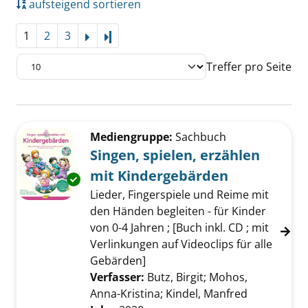
aufsteigend sortieren
1
2
3
Letzte Seite
Treffer pro Seite
Suchergebnis
Zu den Suchfiltern springen
Mediengruppe:
Sachbuch
Singen, spielen, erzählen
mit Kindergebärden
Exemplar-Details von Singen, spielen, erzäh
Lieder, Fingerspiele und Reime mit
den Händen begleiten - für Kinder
von 0-4 Jahren ; [Buch inkl. CD ; mit
Verlinkungen auf Videoclips für alle
Gebärden]
Verfasser:
Butz, Birgit
;
Mohos,
Anna-Kristina
;
Kindel, Manfred
Suche nach