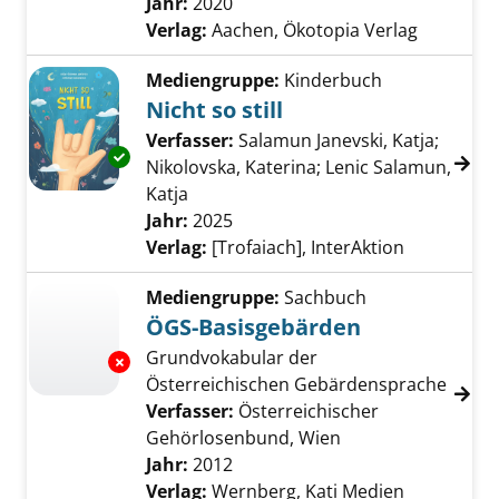
Jahr:
2020
Verlag:
Aachen, Ökotopia Verlag
Mediengruppe:
Kinderbuch
Nicht so still
Verfasser:
Salamun Janevski, Katja
;
Exemplar-Details von Nicht so still anzeigen
Nikolovska, Katerina
;
Lenic Salamun,
Katja
Suche nach diesem Verfasser
Jahr:
2025
Verlag:
[Trofaiach], InterAktion
Mediengruppe:
Sachbuch
ÖGS-Basisgebärden
Grundvokabular der
Exemplar-Details von ÖGS-Basisgebärden an
Österreichischen Gebärdensprache
Verfasser:
Österreichischer
Gehörlosenbund, Wien
Suche nach diesem
Jahr:
2012
Verlag:
Wernberg, Kati Medien