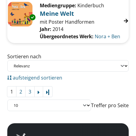
Mediengruppe:
Kinderbuch
Meine Welt
Exemplar-Details von Meine Welt anzeigen
mit Poster Handformen
Suche nach diesem Verfasser
Jahr:
2014
Übergeordnetes Werk:
Nora + Ben
Zu den Suchfiltern springen
Sortieren nach
aufsteigend sortieren
1
2
3
Letzte Seite
Treffer pro Seite