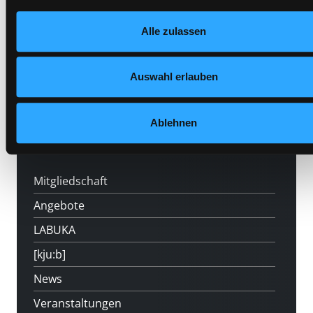
Nähere Informationen finden Sie in unserer
Medium auf die Postliste setzen
Alle zulassen
Datenschutzerklärung
und in unserem
Impressum
.
Auswahl erlauben
Ablehnen
Hotline (Mo-Fr 9 bis 17 Uhr): 0316 872-
800
Mitgliedschaft
Angebote
LABUKA
[kju:b]
News
Veranstaltungen