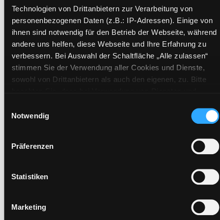
Technologien von Drittanbietern zur Verarbeitung von
personenbezogenen Daten (z.B.: IP-Adressen). Einige von
Exemplare
ihnen sind notwendig für den Betrieb der Webseite, während
andere uns helfen, diese Webseite und Ihre Erfahrung zu
Zweigstelle:
Nord - Geidorf
verbessern. Bei Auswahl der Schaltfläche „Alle zulassen“
Signatur:
GS.OF PAS
stimmen Sie der Verwendung aller Cookies und Dienste,
sowohl von Drittanbietern als auch den eigenen, zu. Bitte
Standort 2:
Ausleihe
beachten Sie, dass bei Verwendung von Diensten und
Status:
Entliehen
Setzen von Cookies von Drittanbietern, eine Verarbeitung in
Einwilligungsauswahl
Vorbestellungen:
0
unsicheren Drittländern (Länder außerhalb des EWR ohne
Notwendig
Mediengruppe:
Sachbuch
adäquates Datenschutzniveau) stattfinden kann. In diesem
Zusammenhang können aktuell Risiken für Betroffene nicht
Frist:
03.09.2026
Präferenzen
vollständig ausgeschlossen werden. Eine Verarbeitung
Barcode:
2608SB00474
durch solche Cookies oder Dienste erfolgt nur, wenn Sie die
Standort 3:
jeweilige Einwilligung erteilen („Auswahl erlauben“) oder auf
Statistiken
die Schaltfläche „Alle zulassen“ klicken. Unter dem Punkt
„Details zeigen“ finden Sie Erklärungen zu den
Marketing
verschiedenen Kategorien von Cookies und ähnlichen
Zweigstelle:
Zanklhof