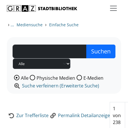
Zum Inhalt springen
Zur Detailanzeige springen
›
...
›
Mediensuche
Einfache Suche
Wählen Sie die Medienart nach der Sie suchen wollen
Alle
Physische Medien
E-Medien
Suche verfeinern (Erweiterte Suche)
1
Zur Trefferliste
Permalink Detailanzeige
von
238