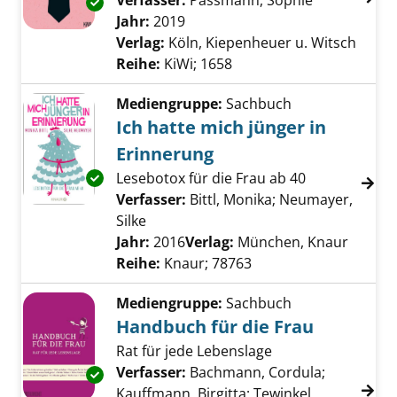
Verfasser:
Passmann, Sophie
Suche nach 
Exemplar-Details von Alte weiße Männer anz
Jahr:
2019
Verlag:
Köln, Kiepenheuer u. Witsch
Reihe:
KiWi; 1658
Mediengruppe:
Sachbuch
Ich hatte mich jünger in
Erinnerung
Lesebotox für die Frau ab 40
Exemplar-Details von Ich hatte mich jünger i
Verfasser:
Bittl, Monika
;
Neumayer,
Silke
Suche nach diesem Verfasser
Jahr:
2016
Verlag:
München, Knaur
Reihe:
Knaur; 78763
Mediengruppe:
Sachbuch
Handbuch für die Frau
Rat für jede Lebenslage
Verfasser:
Bachmann, Cordula
;
Exemplar-Details von Handbuch für die Frau
Kauffmann, Birgitta
;
Tewinkel,