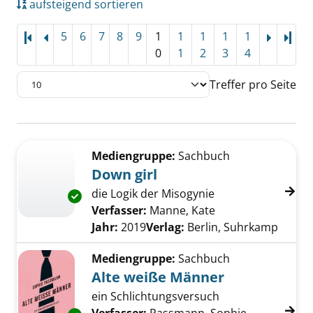
aufsteigend sortieren
5
6
7
8
9
1
1
1
1
1
Letz
0
1
2
3
4
Treffer pro Seite
Suchergebnis
Zu den Suchfiltern springen
Mediengruppe:
Sachbuch
Down girl
die Logik der Misogynie
Exemplar-Details von Down girl anzeigen
Verfasser:
Manne, Kate
Suche nach diesem
Jahr:
2019
Verlag:
Berlin, Suhrkamp
Mediengruppe:
Sachbuch
Alte weiße Männer
ein Schlichtungsversuch