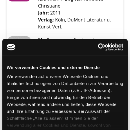
Christiane
Suche nach diesem Verfasser
Jahr:
2011
Verlag:
Köln, DuMont Literatur u.
Kunst-Verl.
Mediengruppe:
Sachbuch
Die letzten Tage des
Patriarchats
Verfasser:
Stokowski, Margarete
Suche na
Exemplar-Details von Die letzten Tage des Pa
Wir verwenden Cookies und externe Dienste
Jahr:
2018
Wir verwenden auf unserer Webseite Cookies und
Verlag:
Reinbek b. Hamburg,
ähnliche Technologien von Drittanbietern zur Verarbeitung
Rowohlt
von personenbezogenen Daten (z.B.: IP-Adressen).
Mediengruppe:
Sachbuch
Einige von ihnen sind notwendig für den Betrieb der
Warum ich keine
Webseite, während andere uns helfen, diese Webseite
und Ihre Erfahrung zu verbessern. Bei Auswahl der
Feministin bin
Schaltfläche „Alle zulassen“ stimmen Sie der
ein feministisches Manifest
Exemplar-Details von Warum ich keine Femini
Verwendung aller Cookies und Dienste, sowohl von
Verfasser:
Crispin, Jessa
Suche nach diese