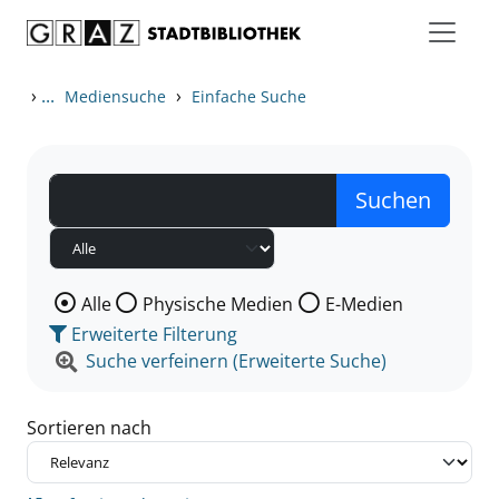
Zum Inhalt springen
Zu den Suchfiltern springen
Zur Trefferliste springen
›
...
›
Mediensuche
Einfache Suche
Wählen Sie die Medienart nach der Sie suchen wollen
Alle
Physische Medien
E-Medien
Erweiterte Filterung
Suche verfeinern (Erweiterte Suche)
Sortieren nach