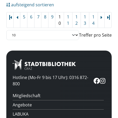
aufsteigend sortieren
5
6
7
8
9
1
1
1
1
1
Letz
0
1
2
3
4
Treffer pro Seite
Hotline (Mo-Fr 9 bis 17 Uhr): 0316 872-
800
Mitgliedschaft
Angebote
LABUKA