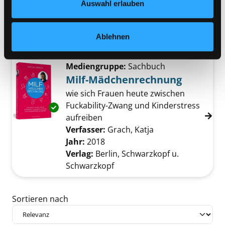
Feministin sagt man nicht
Auswahl erlauben
Verfasser:
Herbst, Hanna
Suche nach dies
Jahr:
2018
Exemplar-Details von Feministin sagt man ni
Ablehnen
Verlag:
Wien, Brandstätter
Mediengruppe:
Sachbuch
Milf-Mädchenrechnung
wie sich Frauen heute zwischen
Fuckability-Zwang und Kinderstress
Exemplar-Details von Milf-Mädchenrechnung
aufreiben
Verfasser:
Grach, Katja
Suche nach diesem
Jahr:
2018
Verlag:
Berlin, Schwarzkopf u.
Schwarzkopf
Zu den Suchfiltern springen
Sortieren nach