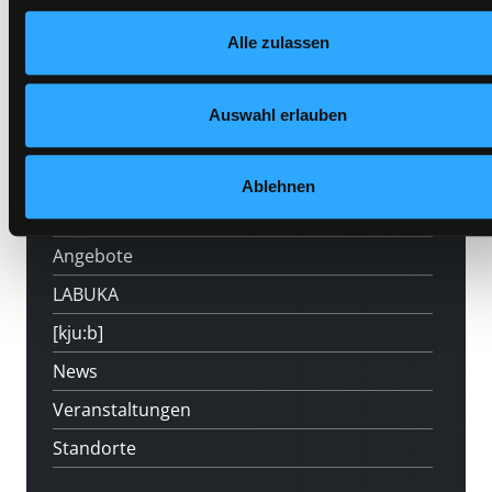
Datenschutzerklärung
und in unserem
Impressum
.
Alle zulassen
Auswahl erlauben
Hotline (Mo-Fr 9 bis 17 Uhr): 0316 872-
800
Ablehnen
Mitgliedschaft
Angebote
LABUKA
[kju:b]
News
Veranstaltungen
Standorte