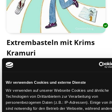
Extrembasteln mit Krims
Kramuri
ein Bastelbuch
Mediengruppe:
Kinderbuch
Verfasser:
Suche nach diesem Verfasser
Stemm, Antje von
Beschreibung ein-/ausblenden
Wir verwenden Cookies und externe Dienste
Wir verwenden auf unserer Webseite Cookies und ähnliche
Mehr Informationen ein-/ausblenden
Technologien von Drittanbietern zur Verarbeitung von
personenbezogenen Daten (z.B.: IP-Adressen). Einige von i
sind notwendig für den Betrieb der Webseite, während ander