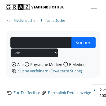
Zum Inhalt springen
Zur Detailanzeige springen
›
...
›
Mediensuche
Einfache Suche
Wählen Sie die Medienart nach der Sie suchen wollen
Alle
Physische Medien
E-Medien
Suche verfeinern (Erweiterte Suche)
2 v
Vorhe
Zur Trefferliste
Permalink Detailanzeige
100