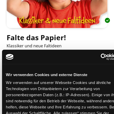
Falte das Papier!
Klassiker und neue Faltideen
Mediengruppe:
Kinderbuch
Verfasser:
Suche nach diesem Verfasser
Blank, Hajo
Beschreibung ein-/ausblenden
Wir verwenden Cookies und externe Dienste
Mehr Informationen ein-/ausblenden
Wir verwenden auf unserer Webseite Cookies und ähnliche
Technologien von Drittanbietern zur Verarbeitung von
personenbezogenen Daten (z.B.: IP-Adressen). Einige von i
sind notwendig für den Betrieb der Webseite, während ander
Exemplare
helfen, diese Webseite und Ihre Erfahrung zu verbessern. Be
Auswahl der Schaltfläche „Alle zulassen“ stimmen Sie der