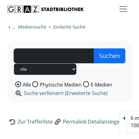
Zum Inhalt springen
Zur Detailanzeige springen
›
...
›
Mediensuche
Einfache Suche
Wählen Sie die Medienart nach der Sie suchen wollen
Alle
Physische Medien
E-Medien
Suche verfeinern (Erweiterte Suche)
6 v
Vorhe
Zur Trefferliste
Permalink Detailanzeige
100