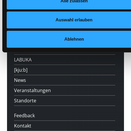
Alle zulassen
Hotline (Mo-Fr 9 bis 17 Uhr): 0316 872-
Auswahl erlauben
800
Mitgliedschaft
Ablehnen
Angebote
LABUKA
[kju:b]
News
Veranstaltungen
Standorte
Feedback
Kontakt