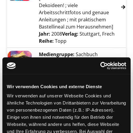
Dekoideen! ; viele
Arbeitsschrittfotos und genaue
Anleitungen ; mit praktischem
Bastellineal zum Herausnehmen]
Suche nach diesem Verfasser
Jahr:
2008
Verlag:
Stuttgart, Frech
Reihe:
Topp
Mediengruppe:
Sachbuch
Krippen für die ganze
Familie
Exemplar-Details von Krippen für die ganze F
aus Wachsknete, Salzteig, Metallfolie
und mehr
Wir verwenden Cookies und externe Dienste
Verfasser:
Milan, Kornelia
;
Wechs,
Wir verwenden auf unserer Webseite Cookies und
Tanja
Suche nach diesem Verfasser
ähnliche Technologien von Drittanbietern zur Verarbeitung
Jahr:
2008
Verlag:
Stuttgart, Frech
von personenbezogenen Daten (z.B.: IP-Adressen).
Einige von ihnen sind notwendig für den Betrieb der
Mediengruppe:
Kinderbuch
Webseite, während andere uns helfen, diese Webseite
Kindergeburtstag feiern
und Ihre Erfahrung zu verbessern. Bei Auswahl der