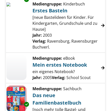
Mediengruppe:
Kinderbuch
Erstes Basteln
[neue Bastelideen für Kinder. Für
Kindergarten, Grundschule und zu
Hause]
Suche nach diesem Verfasser
Jahr:
2003
Verlag:
Ravensburg, Ravensburger
Buchverl.
Mediengruppe:
eBook
Mein erstes Notebook
ein eigenes Notebook?
Suche nach diesem Verfasser
Jahr:
2005
Verlag:
School Scout
Mediengruppe:
Sachbuch
Das neue
Familienbastelbuch
Exemplar-Details von Das neue Familienbast
[noch mehr tolle Bastel- und