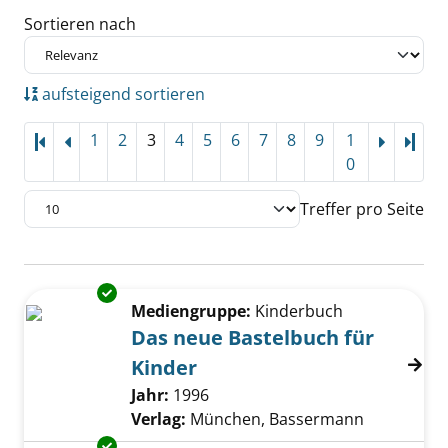
Sortieren nach
aufsteigend sortieren
1
2
3
4
5
6
7
8
9
1
Letz
0
Treffer pro Seite
Suchergebnis
Exemplar-Details von Das neue Bastelbuch fü
Zu den Suchfiltern springen
Mediengruppe:
Kinderbuch
Das neue Bastelbuch für
Kinder
Suche nach diesem Verfasser
Jahr:
1996
Verlag:
München, Bassermann
Exemplar-Details von Erstes Basteln anzeige