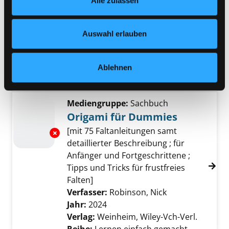
Alle zulassen
jederzeit widerrufen und Ihre Einstellungen verändern.
Nähere Informationen finden Sie in unserer
Mediengruppe:
Sachbuch
Datenschutzerklärung
und in unserem
Impressum
.
Das große Origami Buch
Auswahl erlauben
Faltkunst - von klassisch bis
außergewöhnlich
Exemplar-Details von Das große Origami Buc
Verfasser:
Klam, Adeline
Suche nach diese
Ablehnen
Jahr:
2025
Verlag:
München, CV
Mediengruppe:
Sachbuch
Origami für Dummies
[mit 75 Faltanleitungen samt
Exemplar-Details von Origami für Dummies 
detaillierter Beschreibung ; für
Anfänger und Fortgeschrittene ;
Tipps und Tricks für frustfreies
Falten]
Verfasser:
Robinson, Nick
Suche nach die
Jahr:
2024
Verlag:
Weinheim, Wiley-Vch-Verl.