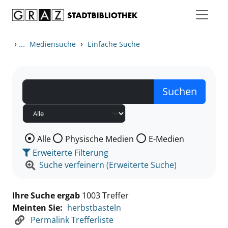
Zum Inhalt springen
Zu den Suchfiltern springen
Zur Trefferliste springen
›
...
›
Mediensuche
Einfache Suche
Wählen Sie die Medienart nach der Sie suchen wollen
Alle
Physische Medien
E-Medien
Erweiterte Filterung
Suche verfeinern (Erweiterte Suche)
Ihre Suche ergab
1003 Treffer
Meinten Sie:
herbstbasteln
Permalink Trefferliste