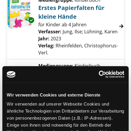
Mediengruppe:
Kinderbuch
Erstes Papierfalten für
kleine Hände
Exemplar-Details von Erstes Papierfalten für
für Kinder ab 4 Jahren
Verfasser:
Jung, Ilse
;
Lühning, Karen
Suche
Jahr:
2023
Verlag:
Rheinfelden, Christophorus-
Verl.
Mediengruppe:
Kinderbuch
Action Origami
Faltfiguren zum aktiven Spielen
Verfasser:
Fullman, Joe
Wir verwenden Cookies und externe Dienste
Jahr:
2017
Übergeordnetes Werk:
Mach was!
Wir verwenden auf unserer Webseite Cookies und
Do it yourself!
ähnliche Technologien von Drittanbietern zur Verarbeitung
von personenbezogenen Daten (z.B.: IP-Adressen).
Mediengruppe:
Sachbuch
Einige von ihnen sind notwendig für den Betrieb der
Zimmerpflanzen aus der