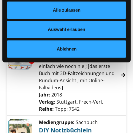
Footer unter „Cookies“ die gesetzte Zustimmung
Verfasser:
Müller, Kristina
Suche nach die
Alle zulassen
jederzeit widerrufen und Ihre Einstellungen verändern.
Jahr:
2019
Nähere Informationen finden Sie in unserer
Verlag:
Stuttgart, Verlag Freies
Datenschutzerklärung
und in unserem
Impressum
.
Geistesleben
Auswahl erlauben
Mediengruppe:
Sachbuch
Dreihundertsechszig Grad
Ablehnen
Origami
Exemplar-Details von Dreihundertsechszig G
einfach wie noch nie ; [das erste
Buch mit 3D-Faltzeichnungen und
Rundum-Ansicht ; mit Online-
Faltvideos]
Suche nach diesem Verfasser
Jahr:
2018
Verlag:
Stuttgart, Frech-Verl.
Reihe:
Topp; 7542
Mediengruppe:
Sachbuch
DIY Notizbüchlein