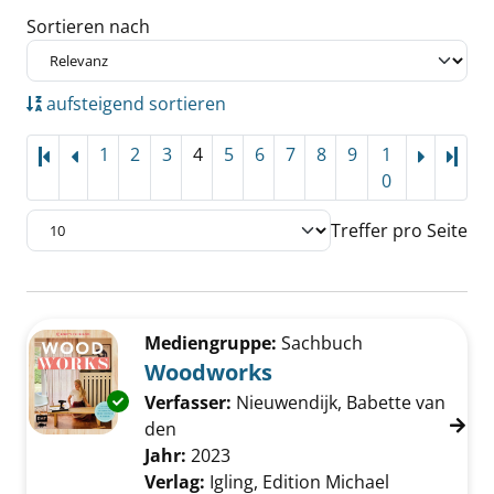
Sortieren nach
aufsteigend sortieren
1
2
3
4
5
6
7
8
9
1
Letz
0
Treffer pro Seite
Suchergebnis
Zu den Suchfiltern springen
Mediengruppe:
Sachbuch
Woodworks
Exemplar-Details von Woodworks anzeigen
Verfasser:
Nieuwendijk, Babette van
den
Suche nach diesem Verfasser
Jahr:
2023
Verlag:
Igling, Edition Michael