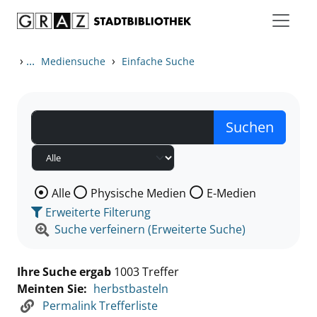
Zum Inhalt springen
Zu den Suchfiltern springen
Zur Trefferliste springen
›
...
›
Mediensuche
Einfache Suche
Wählen Sie die Medienart nach der Sie suchen wollen
Alle
Physische Medien
E-Medien
Erweiterte Filterung
Suche verfeinern (Erweiterte Suche)
Ihre Suche ergab
1003 Treffer
Meinten Sie:
herbstbasteln
Permalink Trefferliste