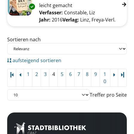
leicht gemacht
Exemplar-Details von DIY Notizbüchlein anze
Verfasser:
Constable, Liz
Suche nach dies
Jahr:
2016
Verlag:
Linz, Freya-Verl.
Zu den Suchfiltern springen
Sortieren nach
aufsteigend sortieren
1
2
3
4
5
6
7
8
9
1
Letz
0
Treffer pro Seite