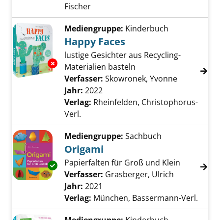
Fischer
Mediengruppe:
Kinderbuch
Happy Faces
lustige Gesichter aus Recycling-
Exemplar-Details von Happy Faces anzeigen
Materialien basteln
Verfasser:
Skowronek, Yvonne
Suche nach
Jahr:
2022
Verlag:
Rheinfelden, Christophorus-
Verl.
Mediengruppe:
Sachbuch
Origami
Papierfalten für Groß und Klein
Exemplar-Details von Origami anzeigen
Verfasser:
Grasberger, Ulrich
Suche nach 
Jahr:
2021
Verlag:
München, Bassermann-Verl.