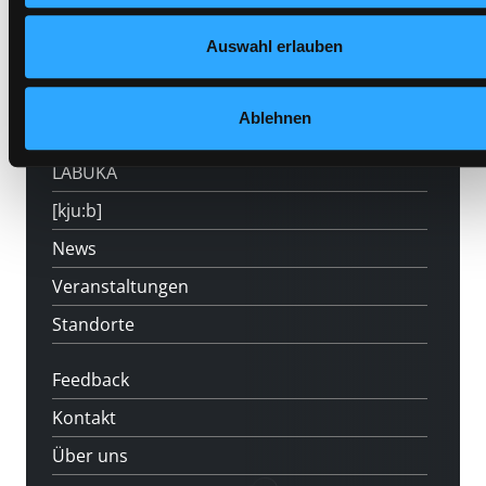
Hotline (Mo-Fr 9 bis 17 Uhr): 0316 872-
800
Auswahl erlauben
Mitgliedschaft
Ablehnen
Angebote
LABUKA
[kju:b]
News
Veranstaltungen
Standorte
Feedback
Kontakt
Über uns