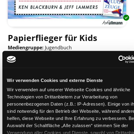
Papierflieger für Kids
Mediengruppe:
Jugendbuch
Verfasser:
Suche nach diesem Verfasser
Blackburn, Ken
Beschreibung ein-/ausblenden
Wir verwenden Cookies und externe Dienste
Mehr Informationen ein-/ausblenden
Wir verwenden auf unserer Webseite Cookies und ähnliche
Technologien von Drittanbietern zur Verarbeitung von
personenbezogenen Daten (z.B.: IP-Adressen). Einige von i
Exemplare
sind notwendig für den Betrieb der Webseite, während ander
helfen, diese Webseite und Ihre Erfahrung zu verbessern. Be
Zweigstelle:
Süd - Lauzilgasse
Auswahl der Schaltfläche „Alle zulassen“ stimmen Sie der
Signatur:
JS.B BLA
Verwendung aller Cookies und Dienste, sowohl von Drittanbi