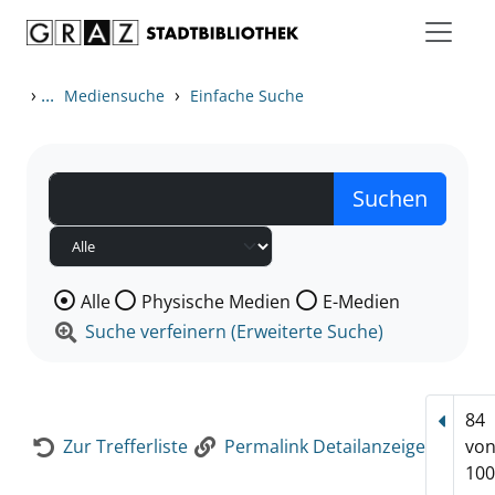
Zum Inhalt springen
Zur Detailanzeige springen
›
...
›
Mediensuche
Einfache Suche
Wählen Sie die Medienart nach der Sie suchen wollen
Alle
Physische Medien
E-Medien
Suche verfeinern (Erweiterte Suche)
84
Vorhe
Zur Trefferliste
Permalink Detailanzeige
vo
100