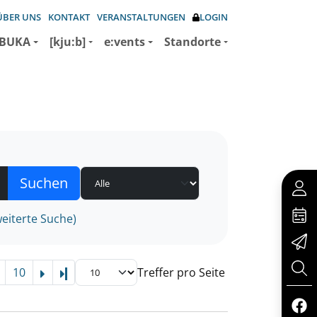
ÜBER UNS
KONTAKT
VERANSTALTUNGEN
LOGIN
BUKA
[kju:b]
e:vents
Standorte
eiterte Suche)
10
Treffer pro Seite
Letzte Seite