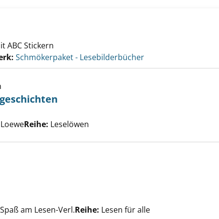
t ABC Stickern
erk:
Schmökerpaket - Lesebilderbücher
h
sgeschichten
n - Nikolausgeschichten anzeigen
che nach diesem Verfasser
, Loewe
Reihe:
Leselöwen
delblues anzeigen
ach diesem Verfasser
 Spaß am Lesen-Verl.
Reihe:
Lesen für alle