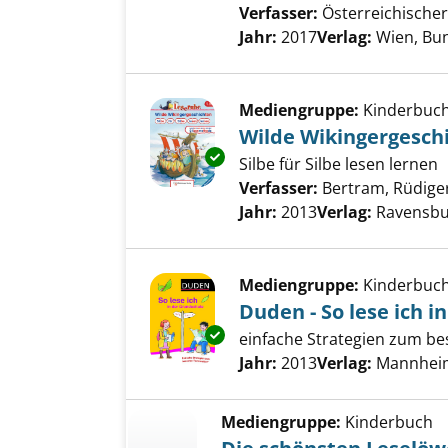
Verfasser:
Österreichischer
Jahr:
2017
Verlag:
Wien, Bu
Mediengruppe:
Kinderbuc
Wilde Wikingergesch
Exemplar-Details von Wilde Wi
Silbe für Silbe lesen lernen
Verfasser:
Bertram, Rüdige
Jahr:
2013
Verlag:
Ravensbu
Mediengruppe:
Kinderbuc
Duden - So lese ich i
Exemplar-Details von Duden - S
einfache Strategien zum be
Suche nach diesem Verfass
Jahr:
2013
Verlag:
Mannheim
Mediengruppe:
Kinderbuch