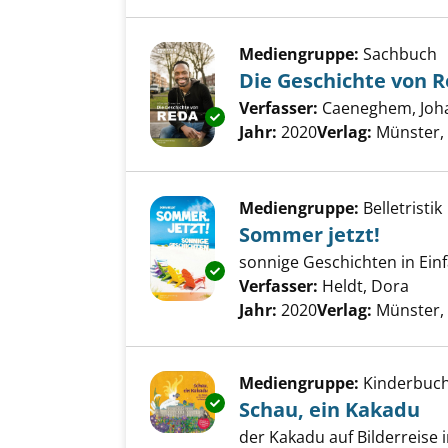
Mediengruppe:
Sachbuch
Die Geschichte von 
Verfasser:
Caeneghem, Joh
Exemplar-Details von Die Gesc
Jahr:
2020
Verlag:
Münster,
Mediengruppe:
Belletristik
Sommer jetzt!
sonnige Geschichten in Ein
Exemplar-Details von Sommer j
Verfasser:
Heldt, Dora
Such
Jahr:
2020
Verlag:
Münster,
Mediengruppe:
Kinderbuc
Exemplar-Details von Schau, e
Schau, ein Kakadu
der Kakadu auf Bilderreise 