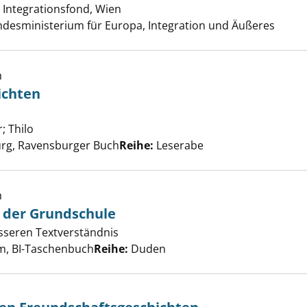
 Integrationsfond, Wien
Suche nach diesem Verfasser
ndesministerium für Europa, Integration und Äußeres
h
ichten
kingergeschichten anzeigen
r
;
Thilo
Suche nach diesem Verfasser
rg, Ravensburger Buch
Reihe:
Leserabe
h
n der Grundschule
o lese ich in der Grundschule anzeigen
sseren Textverständnis
er
, BI-Taschenbuch
Reihe:
Duden