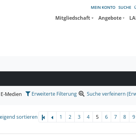
MEIN KONTO
SUCHE
Mitgliedschaft
Angebote
LA
e suchen wollen.
Erweiterte Filterung
Suche verfeinern (Erw
E-Medien
eigend sortieren
1
2
3
4
5
6
7
8
9