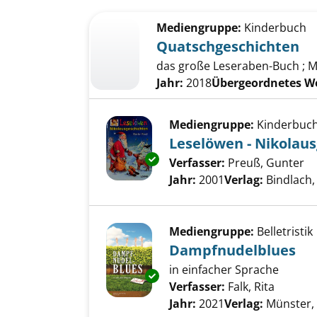
Suchergebnis
Zu den Suchfiltern springen
Mediengruppe:
Kinderbuch
Quatschgeschichten
das große Leseraben-Buch ; Mi
Jahr:
2018
Übergeordnetes W
Mediengruppe:
Kinderbuc
Leselöwen - Nikolau
Exemplar-Details von Leselöwe
Verfasser:
Preuß, Gunter
Su
Jahr:
2001
Verlag:
Bindlach
Mediengruppe:
Belletristik
Dampfnudelblues
in einfacher Sprache
Exemplar-Details von Dampfnu
Verfasser:
Falk, Rita
Suche n
Jahr:
2021
Verlag:
Münster,