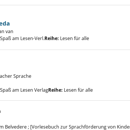
Reda
an van
Suche nach diesem Verfasser
hichte von Reda anzeigen
 Spaß am Lesen-Verl.
Reihe:
Lesen für alle
facher Sprache
etzt! anzeigen
e nach diesem Verfasser
 Spaß am Lesen Verlag
Reihe:
Lesen für alle
h
in Kakadu anzeigen
im Belvedere ; [Vorlesebuch zur Sprachförderung von Kinde