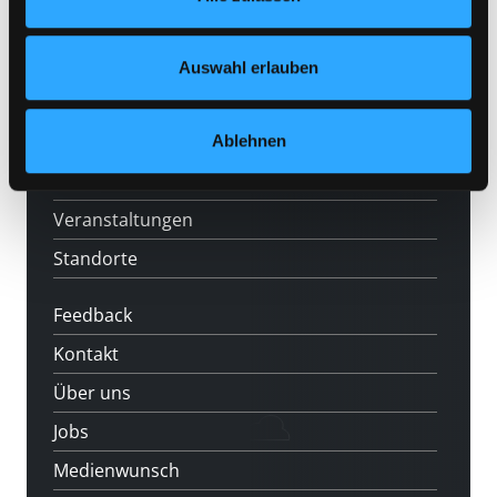
Mitgliedschaft
Nähere Informationen finden Sie in unserer
Datenschutzerklärung
und in unserem
Impressum
.
Angebote
Auswahl erlauben
LABUKA
[kju:b]
Ablehnen
News
Veranstaltungen
Standorte
Feedback
Kontakt
Über uns
Jobs
Medienwunsch