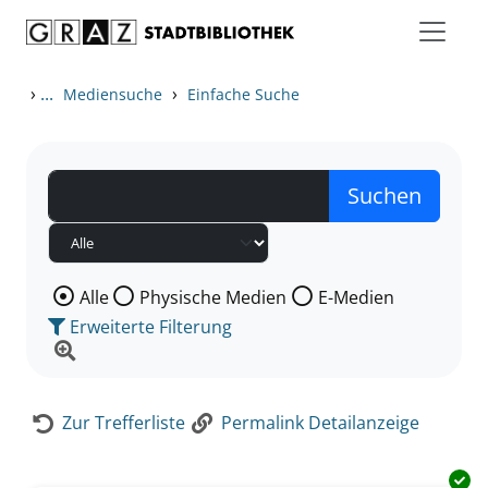
Zum Inhalt springen
Zur Detailanzeige springen
›
...
›
Mediensuche
Einfache Suche
Wählen Sie die Medienart nach der Sie suchen wollen
Alle
Physische Medien
E-Medien
Erweiterte Filterung
Zur Trefferliste
Permalink Detailanzeige