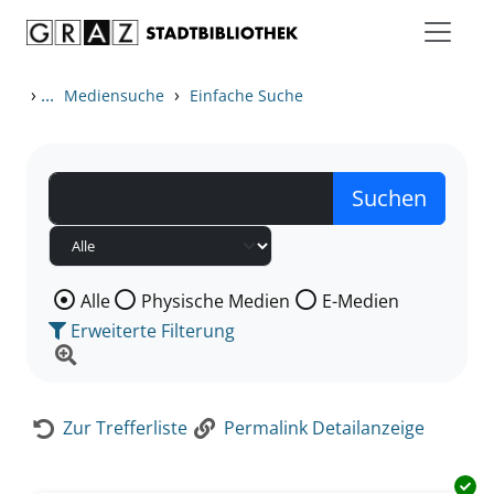
Zum Inhalt springen
Zur Detailanzeige springen
›
...
›
Mediensuche
Einfache Suche
Wählen Sie die Medienart nach der Sie suchen wollen
Alle
Physische Medien
E-Medien
Erweiterte Filterung
Zur Trefferliste
Permalink Detailanzeige