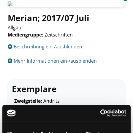
Merian; 2017/07 Juli
Allgäu
Mediengruppe:
Zeitschriften
Suche nach diesem Verfasser
Beschreibung ein-/ausblenden
Mehr Informationen ein-/ausblenden
Exemplare
Zweigstelle:
Andritz
Signatur:
Z MER
Standort 2:
Ausleihe
Status:
Unauffindbar