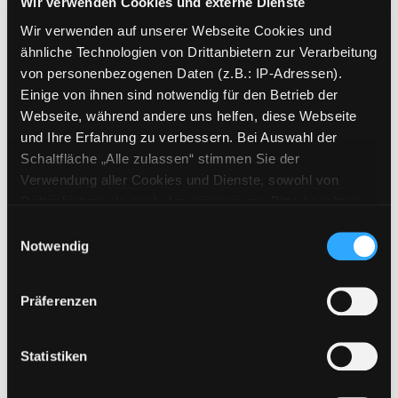
Wir verwenden Cookies und externe Dienste
Vorbestellungen:
0
Wir verwenden auf unserer Webseite Cookies und
Mediengruppe:
Zeitschriften
ähnliche Technologien von Drittanbietern zur Verarbeitung
Frist:
von personenbezogenen Daten (z.B.: IP-Adressen).
Barcode:
1709SB01980
Einige von ihnen sind notwendig für den Betrieb der
Standort 3:
Webseite, während andere uns helfen, diese Webseite
und Ihre Erfahrung zu verbessern. Bei Auswahl der
Schaltfläche „Alle zulassen“ stimmen Sie der
Verwendung aller Cookies und Dienste, sowohl von
Zweigstelle:
Zanklhof
Drittanbietern als auch den eigenen, zu. Bitte beachten
Signatur:
Z MER
Sie, dass bei Verwendung von Diensten und Setzen von
Einwilligungsauswahl
Cookies von Drittanbietern, eine Verarbeitung in
Standort 2:
Ausleihe
Notwendig
unsicheren Drittländern (Länder außerhalb des EWR
Status:
Verfügbar
ohne adäquates Datenschutzniveau) stattfinden kann. In
Vorbestellungen:
0
Präferenzen
diesem Zusammenhang können aktuell Risiken für
Mediengruppe:
Zeitschriften
Betroffene nicht vollständig ausgeschlossen werden.
Frist:
Eine Verarbeitung durch solche Cookies oder Dienste
Statistiken
erfolgt nur, wenn Sie die jeweilige Einwilligung erteilen
Barcode:
1701SB02735
(„Auswahl erlauben“) oder auf die Schaltfläche „Alle