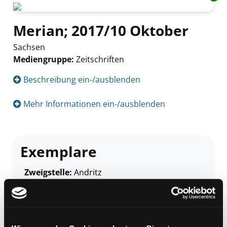
Merian; 2017/10 Oktober
Sachsen
Mediengruppe:
Zeitschriften
Suche nach diesem Verfasser
Beschreibung ein-/ausblenden
Mehr Informationen ein-/ausblenden
Exemplare
Zweigstelle:
Andritz
Signatur:
Z MER
Standort 2:
Ausleihe
Status:
Verfügbar