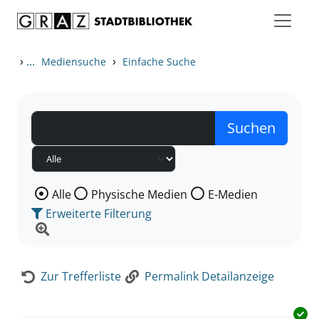
Zum Inhalt springen
Zur Detailanzeige springen
›
...
›
Mediensuche
Einfache Suche
Wählen Sie die Medienart nach der Sie suchen wollen
Alle
Physische Medien
E-Medien
Erweiterte Filterung
Zur Trefferliste
Permalink Detailanzeige