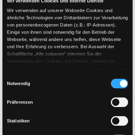
Wir verwenden Cookies und externe Dienste
Vorbestellungen:
0
Wir verwenden auf unserer Webseite Cookies und
Mediengruppe:
Zeitschriften
ähnliche Technologien von Drittanbietern zur Verarbeitung
Frist:
von personenbezogenen Daten (z.B.: IP-Adressen).
Barcode:
1709SB02156
Einige von ihnen sind notwendig für den Betrieb der
Standort 3:
Webseite, während andere uns helfen, diese Webseite
und Ihre Erfahrung zu verbessern. Bei Auswahl der
Schaltfläche „Alle zulassen“ stimmen Sie der
Verwendung aller Cookies und Dienste, sowohl von
Zweigstelle:
Zanklhof
Drittanbietern als auch den eigenen, zu. Bitte beachten
Signatur:
Z MER
Sie, dass bei Verwendung von Diensten und Setzen von
Einwilligungsauswahl
Cookies von Drittanbietern, eine Verarbeitung in
Standort 2:
Ausleihe
Notwendig
unsicheren Drittländern (Länder außerhalb des EWR
Status:
Verfügbar
ohne adäquates Datenschutzniveau) stattfinden kann. In
Vorbestellungen:
0
Präferenzen
diesem Zusammenhang können aktuell Risiken für
Mediengruppe:
Zeitschriften
Betroffene nicht vollständig ausgeschlossen werden.
Frist:
Eine Verarbeitung durch solche Cookies oder Dienste
Statistiken
erfolgt nur, wenn Sie die jeweilige Einwilligung erteilen
Barcode:
1701SB03828
(„Auswahl erlauben“) oder auf die Schaltfläche „Alle