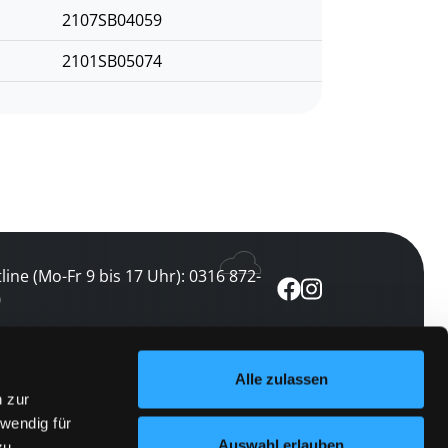
2107SB04059
2101SB05074
line (Mo-Fr 9 bis 17 Uhr): 0316 872-
0
ewsletter abonnieren
Alle zulassen
n zur
 keine Veranstaltung verpassen
wendig für
etzt abonnieren
Auswahl erlauben
zu