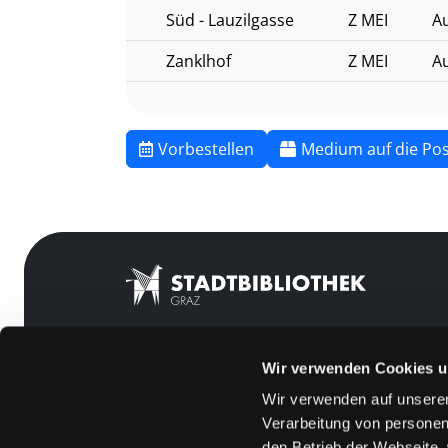
Süd - Lauzilgasse
Z MEI
Au
Zanklhof
Z MEI
Au
Vorbestellen
Medium auf die Pos
Wir verwenden Cookies u
Mitgliedschaft
Feedback
Wir verwenden auf unserer
Angebote
Kontakt
Verarbeitung von personen
LABUKA
Über uns
den Betrieb der Webseite,