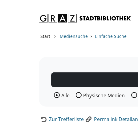
Zum Inhalt springen
Zur Detailanzeige springen
›
›
Start
Mediensuche
Einfache Suche
Wählen Sie die Medienart nach der Si
Alle
Physische Medien
Zur Trefferliste
Permalink Detailan