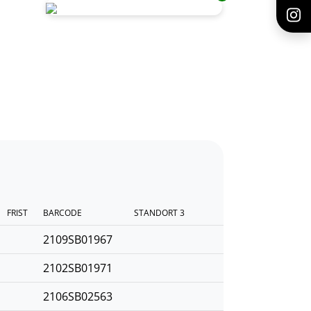
FRIST
BARCODE
STANDORT 3
2109SB01967
2102SB01971
2106SB02563