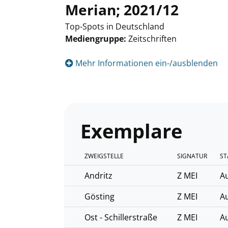
Merian; 2021/12
Top-Spots in Deutschland
Mediengruppe:
Zeitschriften
Suche nach diesem Verfasser
Mehr Informationen ein-/ausblenden
Exemplare
ZWEIGSTELLE
SIGNATUR
ST
Andritz
Z MEI
Au
Gösting
Z MEI
Au
Ost - Schillerstraße
Z MEI
Au