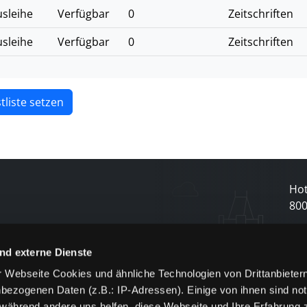
sleihe
Verfügbar
0
Zeitschriften
sleihe
Verfügbar
0
Zeitschriften
tliste setzen
Hot
80
N
nd externe Dienste
 Webseite Cookies und ähnliche Technologien von Drittanbieter
und
bezogenen Daten (z.B.: IP-Adressen). Einige von ihnen sind not
j
 während andere uns helfen, diese Webseite und Ihre Erfahrung 