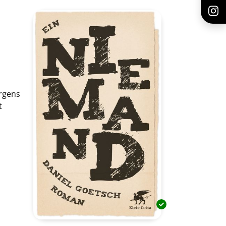
orgens
t