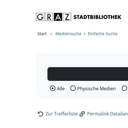
Zum Inhalt springen
Zur Detailanzeige springen
›
›
Start
Mediensuche
Einfache Suche
Wählen Sie die Medienart nach der Si
Alle
Physische Medien
Zur Trefferliste
Permalink Detailan