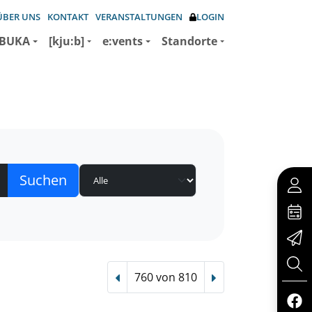
ÜBER UNS
KONTAKT
VERANSTALTUNGEN
LOGIN
BUKA
[kju:b]
e:vents
Standorte
760 von 810
Vorheriger Treffer
Nächster Treffer