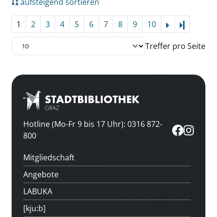
aufsteigend sortieren
1
2
3
4
5
6
7
8
9
10
Letzte Se
Treffer pro Seite
Hotline (Mo-Fr 9 bis 17 Uhr): 0316 872-
800
Mitgliedschaft
Angebote
LABUKA
[kju:b]