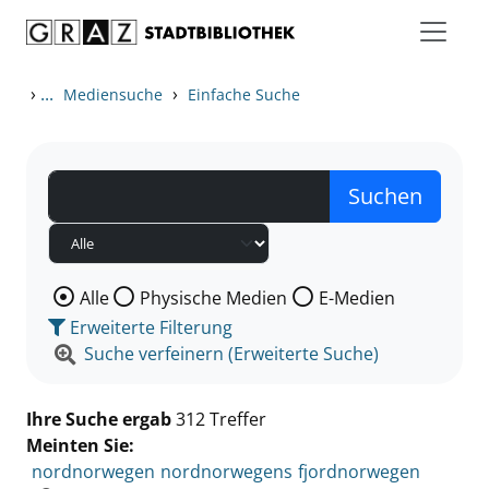
Zum Inhalt springen
Zu den Suchfiltern springen
Zur Trefferliste springen
›
...
›
Mediensuche
Einfache Suche
Wählen Sie die Medienart nach der Sie suchen wollen
Alle
Physische Medien
E-Medien
Erweiterte Filterung
Suche verfeinern (Erweiterte Suche)
Ihre Suche ergab
312 Treffer
Meinten Sie:
nordnorwegen
nordnorwegens
fjordnorwegen