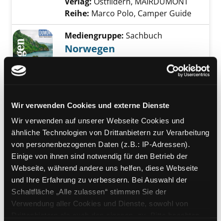
Verlag:
Ostfildern, MAIRDUMONT
Reihe:
Marco Polo, Camper Guide
Mediengruppe:
Sachbuch
Norwegen
der Süden
Verfasser:
Möbius, Michael
;
Ster,
Exemplar-Details von Norwegen anzeigen
Annette
Suche nach diesem Verfasser
Jahr:
2025
Wir verwenden Cookies und externe Dienste
Verlag:
Ostfildern, DuMont
Reihe:
DuMont Reise-Taschenbuch
Wir verwenden auf unserer Webseite Cookies und
ähnliche Technologien von Drittanbietern zur Verarbeitung
Mediengruppe:
Belletristik
von personenbezogenen Daten (z.B.: IP-Adressen).
Freitag, Eier, Oslo
Einige von ihnen sind notwendig für den Betrieb der
Webseite, während andere uns helfen, diese Webseite
Verfasser:
Nesbø, Jo
und Ihre Erfahrung zu verbessern. Bei Auswahl der
Jahr:
2019
Schaltfläche „Alle zulassen“ stimmen Sie der
Übergeordnetes Werk:
Gefährliche
Verwendung aller Cookies und Dienste, sowohl von
Ferien - Skandinavien
Drittanbietern als auch den eigenen, zu. Bitte beachten