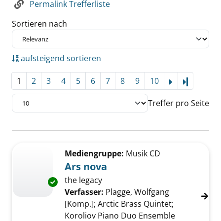
Permalink Trefferliste
Sortieren nach
aufsteigend sortieren
1
2
3
4
5
6
7
8
9
10
Letzte Se
Treffer pro Seite
Suchergebnis
Zu den Suchfiltern springen
Mediengruppe:
Musik CD
Ars nova
the legacy
Exemplar-Details von Ars nova anzeigen
Verfasser:
Plagge, Wolfgang
[Komp.]
;
Arctic Brass Quintet
;
Koroliov Piano Duo Ensemble
Suche nach 