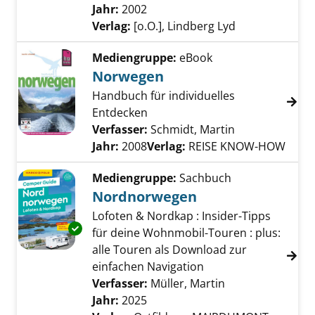
Jahr:
2002
Verlag:
[o.O.], Lindberg Lyd
Mediengruppe:
eBook
Norwegen
Handbuch für individuelles
Entdecken
Verfasser:
Schmidt, Martin
Suche nach di
Jahr:
2008
Verlag:
REISE KNOW-HOW
Mediengruppe:
Sachbuch
Nordnorwegen
Lofoten & Nordkap : Insider-Tipps
Exemplar-Details von Nordnorwegen anzeig
für deine Wohnmobil-Touren : plus:
alle Touren als Download zur
einfachen Navigation
Verfasser:
Müller, Martin
Suche nach dies
Jahr:
2025