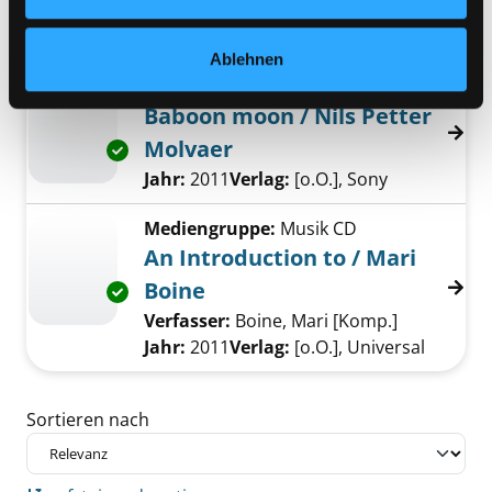
Verlag:
Hamburg, Gruner und Jahr
Zählung:
2013/04
Ablehnen
Mediengruppe:
Musik CD
Baboon moon / Nils Petter
Molvaer
Exemplar-Details von Baboon moon / Nils Pe
Suche nach diesem Verfasser
Jahr:
2011
Verlag:
[o.O.], Sony
Mediengruppe:
Musik CD
An Introduction to / Mari
Boine
Exemplar-Details von An Introduction to / Ma
Verfasser:
Boine, Mari [Komp.]
Suche nach
Jahr:
2011
Verlag:
[o.O.], Universal
Zu den Suchfiltern springen
Sortieren nach