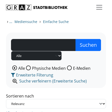
Zum Inhalt springen
Zu den Suchfiltern springen
Zur Trefferliste springen
›
...
›
Mediensuche
Einfache Suche
Wählen Sie die Medienart nach der Sie suchen wollen
Alle
Physische Medien
E-Medien
Erweiterte Filterung
Suche verfeinern (Erweiterte Suche)
Sortieren nach