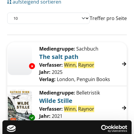
aufsteigend sortieren
Treffer pro Seite
Suchergebnis
Zu den Suchfiltern springen
Mediengruppe:
Sachbuch
The salt path
Verfasser:
Winn,
Raynor
Suche nach diese
Exemplar-Details von The salt path anzeigen
Jahr:
2025
Verlag:
London, Penguin Books
Mediengruppe:
Belletristik
Wilde Stille
Verfasser:
Winn,
Raynor
Suche nach diese
Jahr:
2021
Exemplar-Details von Wilde Stille anzeigen
Verlag:
Köln, DuMont Buch-Verl.