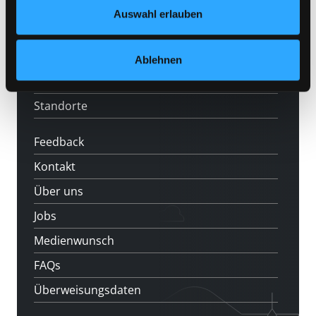
Datenschutzerklärung
und in unserem
Impressum
.
LABUKA
Auswahl erlauben
[kju:b]
News
Ablehnen
Veranstaltungen
Standorte
Feedback
Kontakt
Über uns
Jobs
Medienwunsch
FAQs
Überweisungsdaten