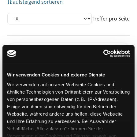
aufsteigend sortieren
Treffer pro Seite
Suchergebnis
Zu den Suchfiltern springen
Mediengruppe:
Sachbuch
Das Märchen vom ADHS-
Kind
Exemplar-Details von Das Märchen vom ADH
50 sanfte Möglichkeiten, das
Wir verwenden Cookies und externe Dienste
Verhalten Ihres Kindes ohne Zwang
Wir verwenden auf unserer Webseite Cookies und
und ohne Pharmaka zu verbessern
ähnliche Technologien von Drittanbietern zur Verarbeitung
Verfasser:
Armstrong, Thomas
Suche nach
von personenbezogenen Daten (z.B.: IP-Adressen).
Jahr:
2011
Einige von ihnen sind notwendig für den Betrieb der
Verlag:
Paderborn, Junfermann
Webseite, während andere uns helfen, diese Webseite
Reihe:
Aktive Lebensgestaltung,
und Ihre Erfahrung zu verbessern. Bei Auswahl der
Coaching fürs Leben,
Mythos
ADHS
Schaltfläche „Alle zulassen“ stimmen Sie der
Verwendung aller Cookies und Dienste, sowohl von