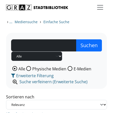
Zum Inhalt springen
Zu den Suchfiltern springen
Zur Trefferliste springen
›
...
›
Mediensuche
Einfache Suche
Wählen Sie die Medienart nach der Sie suchen wollen
Alle
Physische Medien
E-Medien
Erweiterte Filterung
Suche verfeinern (Erweiterte Suche)
Sortieren nach