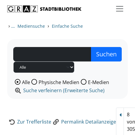
Zum Inhalt springen
Zur Detailanzeige springen
›
...
›
Mediensuche
Einfache Suche
Wählen Sie die Medienart nach der Sie suchen wollen
Alle
Physische Medien
E-Medien
Suche verfeinern (Erweiterte Suche)
8
Vorhe
Zur Trefferliste
Permalink Detailanzeige
vo
305