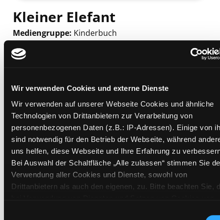
Kleiner Elefant
Mediengruppe:
Kinderbuch
Suche nach diesem Verfasser
Beschreibung ein-/ausblenden
Mehr Informationen ein-/ausblenden
Wir verwenden Cookies und externe Dienste
Wir verwenden auf unserer Webseite Cookies und ähnliche
Technologien von Drittanbietern zur Verarbeitung von
Exemplare
personenbezogenen Daten (z.B.: IP-Adressen). Einige von i
sind notwendig für den Betrieb der Webseite, während ander
Zweigstelle:
Ost - Schillerstraße
uns helfen, diese Webseite und Ihre Erfahrung zu verbessern
Signatur:
JD.K KLE
Bei Auswahl der Schaltfläche „Alle zulassen“ stimmen Sie de
Standort 2:
Ausleihe
Verwendung aller Cookies und Dienste, sowohl von
Status:
Entliehen
Drittanbietern als auch den eigenen, zu. Bitte beachten Sie, 
bei Verwendung von Diensten und Setzen von Cookies von
Vorbestellungen:
0
Drittanbietern, eine Verarbeitung in unsicheren Drittländern
Mediengruppe:
Kinderbuch
Einwilligungsauswahl