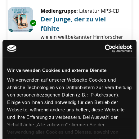
Mediengruppe:
Literatur MP3-CD
Der Junge, der zu viel
Exemplar-Details von Der Junge, der zu viel f
fühlte
wie ein weltbekannter Hirnforscher
und sein Sohn unser Bild von
Autisten für immer verändern.
Lesung
Verfasser:
Wagner, Lorenz
Suche nach di
Wir verwenden Cookies und externe Dienste
Jahr:
2019
Wir verwenden auf unserer Webseite Cookies und
Verlag:
Schwäbisch Hall, Steinbach
ähnliche Technologien von Drittanbietern zur Verarbeitung
Mediengruppe:
Literatur MP3-CD
von personenbezogenen Daten (z.B.: IP-Adressen).
Das zerrissene Land
Einige von ihnen sind notwendig für den Betrieb der
Exemplar-Details von Das zerrissene Land an
Webseite, während andere uns helfen, diese Webseite
Lesung
und Ihre Erfahrung zu verbessern. Bei Auswahl der
Verfasser:
Gilman, David
Suche nach dies
Schaltfläche „Alle zulassen“ stimmen Sie der
Jahr:
2018
Verwendung aller Cookies und Dienste, sowohl von
Verlag:
Freiburg, Audiobuch oHG