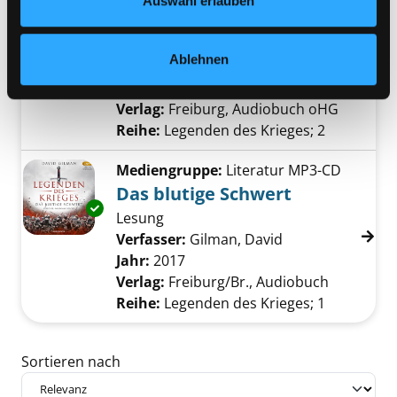
Auswahl erlauben
Der ehrlose König
Exemplar-Details von Der ehrlose König anze
Lesung
Ablehnen
Verfasser:
Gilman, David
Suche nach dies
Jahr:
2017
Verlag:
Freiburg, Audiobuch oHG
Reihe:
Legenden des Krieges; 2
Mediengruppe:
Literatur MP3-CD
Das blutige Schwert
Exemplar-Details von Das blutige Schwert an
Lesung
Verfasser:
Gilman, David
Suche nach dies
Jahr:
2017
Verlag:
Freiburg/Br., Audiobuch
Reihe:
Legenden des Krieges; 1
Zu den Suchfiltern springen
Sortieren nach