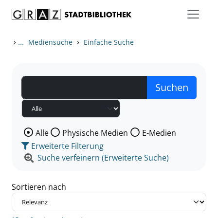
Zum Inhalt springen
Zu den Suchfiltern springen
Zur Trefferliste springen
›
...
›
Mediensuche
Einfache Suche
Wählen Sie die Medienart nach der Sie suchen wollen
Alle
Physische Medien
E-Medien
Erweiterte Filterung
Suche verfeinern (Erweiterte Suche)
Sortieren nach