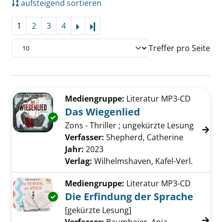
aufsteigend sortieren
1
2
3
4
Letzte Seite
Treffer pro Seite
Suchergebnis
Zu den Suchfiltern springen
Mediengruppe:
Literatur MP3-CD
Das Wiegenlied
Exemplar-Details von Das Wiegenlied anzeig
Zons - Thriller ; ungekürzte Lesung
Verfasser:
Shepherd, Catherine
Suche nac
Jahr:
2023
Verlag:
Wilhelmshaven, Kafel-Verl.
Mediengruppe:
Literatur MP3-CD
Die Erfindung der Sprache
Exemplar-Details von Die Erfindung der Spra
[gekürzte Lesung]