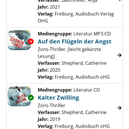
Verfasser:
Baumheier, Anja
Suche nach di
Jahr:
2021
Verlag:
Freiburg, Audiobuch Verlag
OHG
Mediengruppe:
Literatur MP3-CD
Auf den Flügeln der Angst
Exemplar-Details von Auf den Flügeln der An
Zons-Thriller. [leicht gekürzte
Lesung]
Verfasser:
Shepherd, Catherine
Suche nac
Jahr:
2020
Verlag:
Freiburg, Audiobuch oHG
Mediengruppe:
Literatur CD
Kalter Zwilling
Exemplar-Details von Kalter Zwilling anzeigen
Zons-Thriller
Verfasser:
Shepherd, Catherine
Suche nac
Jahr:
2019
Verlag:
Freiburg, Audiobuch oHG