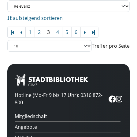
aufsteigend sortieren
1
2
3
4
5
6
Letzte Seite
Treffer pro Seite
Hotline (Mo-Fr 9 bis 17 Uhr): 0316 872-
800
Mitgliedschaft
Angebote