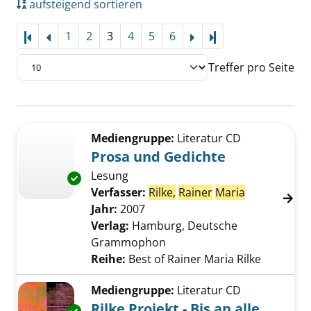
aufsteigend sortieren
1
2
3
4
5
6
Letzte Seite
Treffer pro Seite
Suchergebnis
Zu den Suchfiltern springen
Mediengruppe:
Literatur CD
Prosa und Gedichte
Lesung
Exemplar-Details von Prosa und Gedichte an
Verfasser:
Rilke,
Rainer
Maria
Suche nach 
Jahr:
2007
Verlag:
Hamburg, Deutsche
Grammophon
Reihe:
Best of Rainer Maria Rilke
Mediengruppe:
Literatur CD
Rilke Projekt - Bis an alle
Exemplar-Details von Rilke Projekt - Bis an al