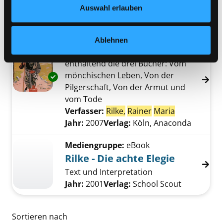
Datenschutzerklärung
und in unserem
Impressum
.
Verlag:
Frankfurt/M., Fischer S.
Auswahl erlauben
Reihe:
Sammlung Fischer;
Mediengruppe:
Belletristik
Ablehnen
Das Stundenbuch
enthaltend die drei Bücher: Vom
mönchischen Leben, Von der
Exemplar-Details von Das Stundenbuch anze
Pilgerschaft, Von der Armut und
vom Tode
Verfasser:
Rilke,
Rainer
Maria
Suche nach 
Jahr:
2007
Verlag:
Köln, Anaconda
Mediengruppe:
eBook
Rilke - Die achte Elegie
Text und Interpretation
Suche nach diesem Verfasser
Jahr:
2001
Verlag:
School Scout
Zu den Suchfiltern springen
Sortieren nach