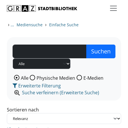
Zum Inhalt springen
Zu den Suchfiltern springen
Zur Trefferliste springen
›
...
›
Mediensuche
Einfache Suche
Wählen Sie die Medienart nach der Sie suchen wollen
Alle
Physische Medien
E-Medien
Erweiterte Filterung
Suche verfeinern (Erweiterte Suche)
Sortieren nach