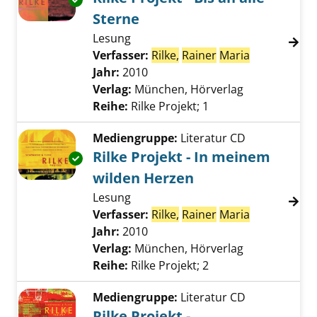
Sterne
Lesung
Verfasser:
Rilke,
Rainer
Maria
Suche nach 
Jahr:
2010
Verlag:
München, Hörverlag
Reihe:
Rilke Projekt; 1
Mediengruppe:
Literatur CD
Rilke Projekt - In meinem
Exemplar-Details von Rilke Projekt - In mein
wilden Herzen
Lesung
Verfasser:
Rilke,
Rainer
Maria
Suche nach 
Jahr:
2010
Verlag:
München, Hörverlag
Reihe:
Rilke Projekt; 2
Mediengruppe:
Literatur CD
Rilke Projekt -