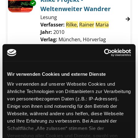
Exemplar-Details von Rilke Projekt - Welten
Weltenweiter Wandrer
Lesung
Verfasser:
Rilke,
Rainer
Maria
Suche nach 
Jahr:
2010
Verlag:
München, Hörverlag
Reihe:
Rilke Projekt; 4
Mediengruppe:
Literatur CD
Rilke Projekt -
Exemplar-Details von Rilke Projekt - Überfl
Wir verwenden Cookies und externe Dienste
Überfließende Himmel
Wir verwenden auf unserer Webseite Cookies und
Lesung
ähnliche Technologien von Drittanbietern zur Verarbeitung
Verfasser:
Rilke,
Rainer
Maria
Suche nach 
von personenbezogenen Daten (z.B.: IP-Adressen).
Jahr:
2010
Einige von ihnen sind notwendig für den Betrieb der
Verlag:
München, Hörverlag
Webseite, während andere uns helfen, diese Webseite
Reihe:
Rilke Projekt; 3
und Ihre Erfahrung zu verbessern. Bei Auswahl der
Schaltfläche „Alle zulassen“ stimmen Sie der
Mediengruppe:
Belletristik
Verwendung aller Cookies und Dienste, sowohl von