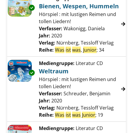
Bienen, Wespen, Hummeln
Exemplar-Details von Bienen, Wespen, Humm
Hörspiel : mit lustigen Reimen und
tollen Liedern!
Verfasser:
Wakonigg, Daniela
Suche nach 
Jahr:
2020
Verlag:
Nürnberg, Tessloff Verlag
Reihe:
Was
ist
was
,
Junior
; 34
Mediengruppe:
Literatur CD
Weltraum
Exemplar-Details von Weltraum anzeigen
Hörspiel : mit lustigen Reimen und
tollen Liedern!
Verfasser:
Schreuder, Benjamin
Suche nac
Jahr:
2020
Verlag:
Nürnberg, Tessloff Verlag
Reihe:
Was
ist
was
Junior
; 19
Mediengruppe:
Literatur CD