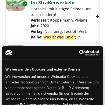
Im Straßenverkehr
Exemplar-Details von Im Straßenverkehr anz
Hörspiel : mit lustigen Reimen und
tollen Liedern!
Verfasser:
Koppelmann, Viviane
Suche nac
Jahr:
2020
Verlag:
Nürnberg, Tessloff-Verl.
Reihe:
Was
ist
was
Junior
; 29
Mediengruppe:
Kinderbuch
Die Schule geht los!
Exemplar-Details von Die Schule geht los! an
spannendes Entdeckerwissen rund
um den Schulstart ; Entdecker-
Wir verwenden Cookies und externe Dienste
Klappen!
Suche nach diesem Verfasser
Jahr:
2020
Wir verwenden auf unserer Webseite Cookies und
Verlag:
Nürnberg, Tessloff-Verl.
ähnliche Technologien von Drittanbietern zur Verarbeitung
Reihe:
Was
ist
was
,
Junior
; 25
von personenbezogenen Daten (z.B.: IP-Adressen).
Einige von ihnen sind notwendig für den Betrieb der
Mediengruppe:
Kinderbuch
Webseite, während andere uns helfen, diese Webseite
und Ihre Erfahrung zu verbessern. Bei Auswahl der