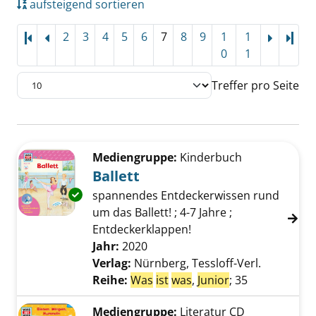
aufsteigend sortieren
2
3
4
5
6
7
8
9
1
1
Letz
0
1
Treffer pro Seite
Suchergebnis
Zu den Suchfiltern springen
Mediengruppe:
Kinderbuch
Ballett
Exemplar-Details von Ballett anzeigen
spannendes Entdeckerwissen rund
um das Ballett! ; 4-7 Jahre ;
Entdeckerklappen!
Suche nach diesem Verfasser
Jahr:
2020
Verlag:
Nürnberg, Tessloff-Verl.
Reihe:
Was
ist
was
,
Junior
; 35
Mediengruppe:
Literatur CD