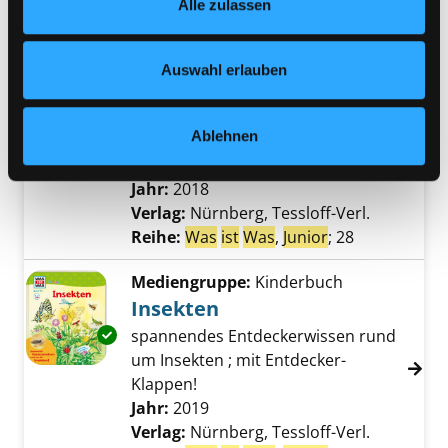
Alle zulassen
jederzeit widerrufen und Ihre Einstellungen verändern.
Verlag:
Nürnberg, Tessloff-Verl.
Nähere Informationen finden Sie in unserer
Reihe:
Was
ist
was
,
Junior
; 27
Datenschutzerklärung
und in unserem
Impressum
.
Auswahl erlauben
Mediengruppe:
Kinderbuch
Im Straßenverkehr
Ablehnen
Exemplar-Details von Im Straßenverkehr anz
spannendes Entdeckerwissen rund
um den Straßenverkehr!
Suche nach diesem Verfasser
Jahr:
2018
Verlag:
Nürnberg, Tessloff-Verl.
Reihe:
Was
ist
Was
,
Junior
; 28
Mediengruppe:
Kinderbuch
Insekten
Exemplar-Details von Insekten anzeigen
spannendes Entdeckerwissen rund
um Insekten ; mit Entdecker-
Klappen!
Suche nach diesem Verfasser
Jahr:
2019
Verlag:
Nürnberg, Tessloff-Verl.