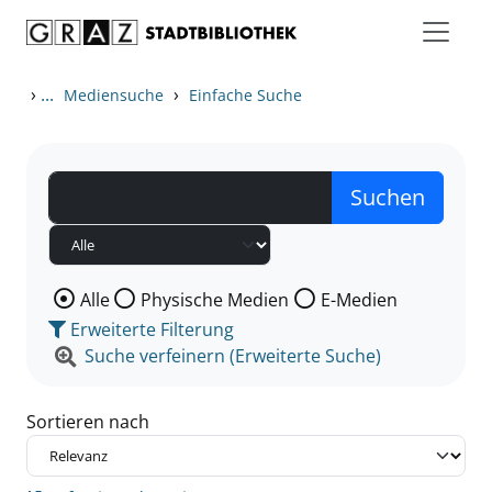
Zum Inhalt springen
Zu den Suchfiltern springen
Zur Trefferliste springen
›
...
›
Mediensuche
Einfache Suche
Wählen Sie die Medienart nach der Sie suchen wollen
Alle
Physische Medien
E-Medien
Erweiterte Filterung
Suche verfeinern (Erweiterte Suche)
Sortieren nach