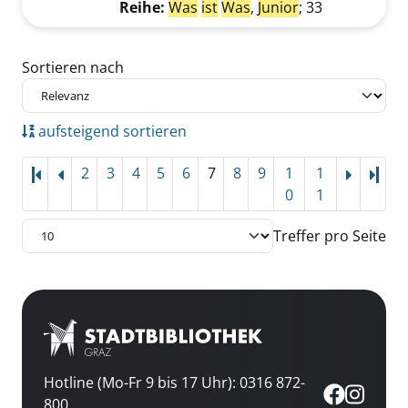
Reihe:
Was
ist
Was
,
Junior
; 33
Zu den Suchfiltern springen
Sortieren nach
aufsteigend sortieren
2
3
4
5
6
7
8
9
1
1
Letz
0
1
Treffer pro Seite
Hotline (Mo-Fr 9 bis 17 Uhr): 0316 872-
800