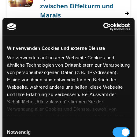
zwischen Eiffelturm und
Marais
Fernweh
Suche nach diesem Verfasser
Jahr:
2006
Verlag:
digital publishing AG
Wir verwenden Cookies und externe Dienste
Mediengruppe:
eAudio
Wir verwenden auf unserer Webseite Cookies und
Sprachurlaub in London
ähnliche Technologien von Drittanbietern zur Verarbeitung
zwischen Tower und
von personenbezogenen Daten (z.B.: IP-Adressen).
Notting Hill
Einige von ihnen sind notwendig für den Betrieb der
Fernweh
Webseite, während andere uns helfen, diese Webseite
Suche nach diesem Verfasser
Jahr:
2007
und Ihre Erfahrung zu verbessern. Bei Auswahl der
Verlag:
digital publishing AG
Schaltfläche „Alle zulassen“ stimmen Sie der
Verwendung aller Cookies und Dienste, sowohl von
Mediengruppe:
DVD
Drittanbietern als auch den eigenen, zu. Bitte beachten
In Flight
Sie, dass bei Verwendung von Diensten und Setzen von
Einwilligungsauswahl
Never Fly Alone
Cookies von Drittanbietern, eine Verarbeitung in
Notwendig
Exemplar-Details von In Flight anzeigen