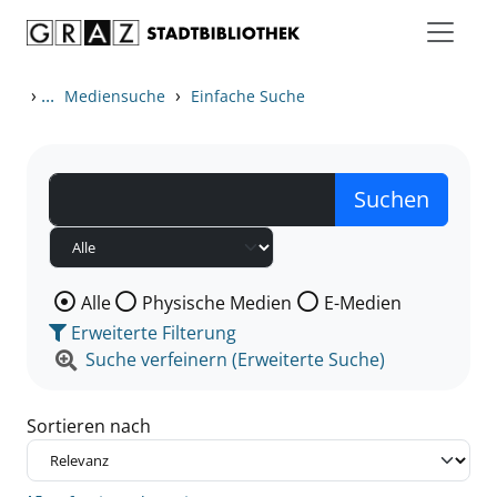
Zum Inhalt springen
Zu den Suchfiltern springen
Zur Trefferliste springen
›
...
›
Mediensuche
Einfache Suche
Wählen Sie die Medienart nach der Sie suchen wollen
Alle
Physische Medien
E-Medien
Erweiterte Filterung
Suche verfeinern (Erweiterte Suche)
Sortieren nach