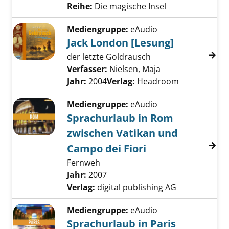
Reihe:
Die magische Insel
Mediengruppe:
eAudio
Jack London [Lesung]
der letzte Goldrausch
Verfasser:
Nielsen, Maja
Suche nach diese
Jahr:
2004
Verlag:
Headroom
Mediengruppe:
eAudio
Sprachurlaub in Rom
zwischen Vatikan und
Campo dei Fiori
Fernweh
Suche nach diesem Verfasser
Jahr:
2007
Verlag:
digital publishing AG
Mediengruppe:
eAudio
Sprachurlaub in Paris