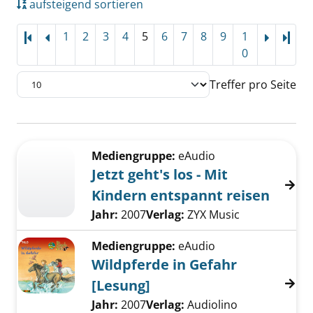
aufsteigend sortieren
1
2
3
4
5
6
7
8
9
1
Letz
0
Treffer pro Seite
Suchergebnis
Zu den Suchfiltern springen
Mediengruppe:
eAudio
Jetzt geht's los - Mit
Kindern entspannt reisen
Suche nach diesem Verfasser
Jahr:
2007
Verlag:
ZYX Music
Mediengruppe:
eAudio
Wildpferde in Gefahr
[Lesung]
Suche nach diesem Verfasser
Jahr:
2007
Verlag:
Audiolino