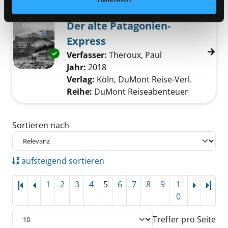
Mediengruppe:
Sachbuch
Der alte Patagonien-
Express
Exemplar-Details von Der alte Patagonien-Ex
Verfasser:
Theroux, Paul
Suche nach dies
Jahr:
2018
Verlag:
Köln, DuMont Reise-Verl.
Reihe:
DuMont Reiseabenteuer
Zu den Suchfiltern springen
Sortieren nach
aufsteigend sortieren
1
2
3
4
5
6
7
8
9
1
Letz
0
Treffer pro Seite