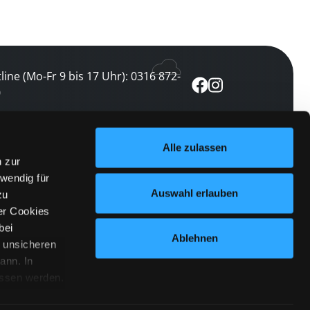
line (Mo-Fr 9 bis 17 Uhr): 0316 872-
0
ewsletter abonnieren
Alle zulassen
n zur
 keine Veranstaltung verpassen
wendig für
etzt abonnieren
Auswahl erlauben
zu
er Cookies
bei
Ablehnen
n unsicheren
ann. In
ossen werden.
Cookies
|
Impressum
|
Datenschutz
willigung
anmelden