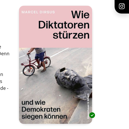
e
 Denn
en
es
de -
n