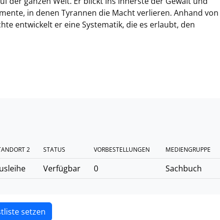
f der ganzen Welt. Er blickt ins Innerste der Gewalt und
mente, in denen Tyrannen die Macht verlieren. Anhand von
te entwickelt er eine Systematik, die es erlaubt, den
TANDORT 2
STATUS
VORBESTELLUNGEN
MEDIENGRUPPE
usleihe
Verfügbar
0
Sachbuch
tliste setzen