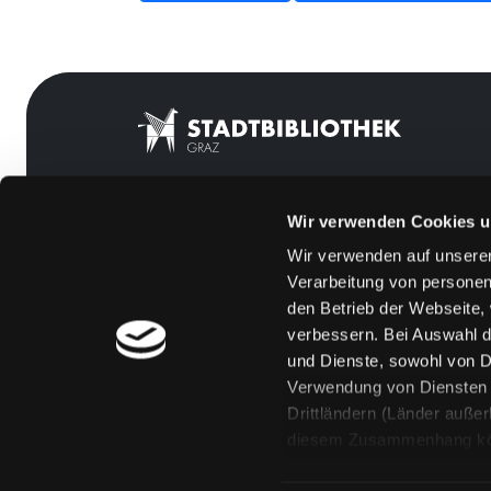
Wir verwenden Cookies u
Mitgliedschaft
Feedback
Wir verwenden auf unserer
Angebote
Kontakt
Verarbeitung von personen
LABUKA
Über uns
den Betrieb der Webseite,
verbessern. Bei Auswahl d
[kju:b]
Jobs
und Dienste, sowohl von Dr
News
Medienwunsch
Verwendung von Diensten u
Drittländern (Länder auße
Veranstaltungen
FAQs
diesem Zusammenhang könne
Standorte
Überweisungsdat
Eine Verarbeitung durch so