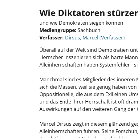
Wie Diktatoren stürze
und wie Demokraten siegen können
Mediengruppe:
Sachbuch
Verfasser:
Suche nach diesem Verfasser
Dirsus, Marcel (Verfasser)
Überall auf der Welt sind Demokratien unt
Herrscher inszenieren sich als harte Männe
Alleinherrschaften haben Systemfehler - s
Manchmal sind es Mitglieder des inneren 
sich die Massen, weil sie genug haben vo
Oppositionelle, die aus dem Exil einen U
und das Ende ihrer Herrschaft ist oft drama
Auswirkungen auf den weiteren Gang der 
Marcel Dirsus zeigt in diesem glänzend g
Alleinherrschaften führen. Seine Forsch