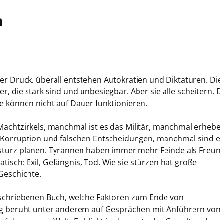
n
er Druck, überall entstehen Autokratien und Diktaturen. Di
r, die stark sind und unbesiegbar. Aber sie alle scheitern.
ie können nicht auf Dauer funktionieren.
Machtzirkels, manchmal ist es das Militär, manchmal erheb
n Korruption und falschen Entscheidungen, manchmal sind 
msturz planen. Tyrannen haben immer mehr Feinde als Freun
tisch: Exil, Gefängnis, Tod. Wie sie stürzen hat große
Geschichte.
eschriebenen Buch, welche Faktoren zum Ende von
ung beruht unter anderem auf Gesprächen mit Anführern vo