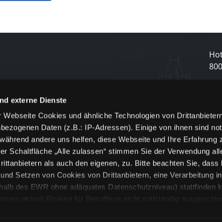
Hot
80
N
nd externe Dienste
 Webseite Cookies und ähnliche Technologien von Drittanbieter
und
bezogenen Daten (z.B.: IP-Adressen). Einige von ihnen sind not
j
 während andere uns helfen, diese Webseite und Ihre Erfahrung 
er Schaltfläche „Alle zulassen“ stimmen Sie der Verwendung all
ittanbietern als auch den eigenen, zu. Bitte beachten Sie, dass 
nd Setzen von Cookies von Drittanbietern, eine Verarbeitung i
rhalb des EWR ohne adäquates Datenschutzniveau) stattfinden k
n aktuell Risiken für Betroffene nicht vollständig ausgeschl
en
lche Cookies oder Dienste erfolgt nur, wenn Sie die jeweilige Ein