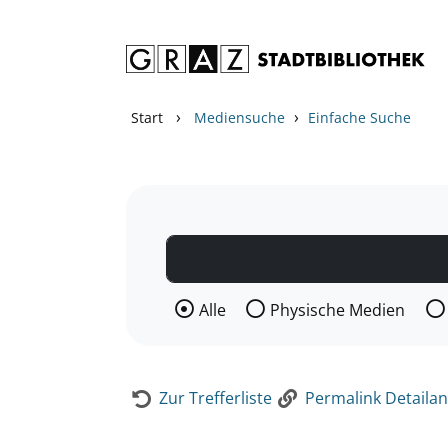
Zum Inhalt springen
Zur Detailanzeige springen
›
›
Start
Mediensuche
Einfache Suche
Wählen Sie die Medienart nach der Si
Alle
Physische Medien
Zur Trefferliste
Permalink Detailan