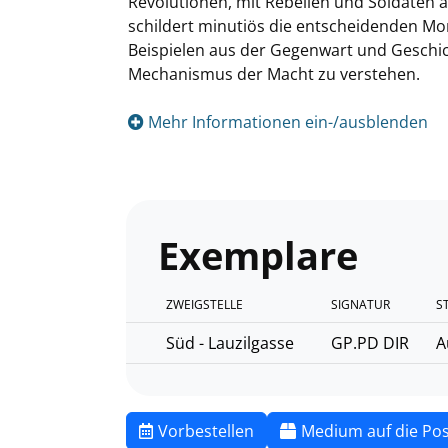
Revolutionen, mit Rebellen und Soldaten au
schildert minutiös die entscheidenden Mo
Beispielen aus der Gegenwart und Geschich
Mechanismus der Macht zu verstehen.
Mehr Informationen ein-/ausblenden
Exemplare
ZWEIGSTELLE
SIGNATUR
S
Süd - Lauzilgasse
GP.PD DIR
A
Vorbestellen
Medium auf die Pos