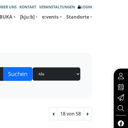
ÜBER UNS
KONTAKT
VERANSTALTUNGEN
LOGIN
BUKA
[kju:b]
e:vents
Standorte
18 von 58
Vorheriger Treffer
Nächster Treffer