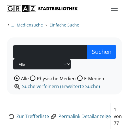
Zum Inhalt springen
Zur Detailanzeige springen
›
...
›
Mediensuche
Einfache Suche
Wählen Sie die Medienart nach der Sie suchen wollen
Alle
Physische Medien
E-Medien
Suche verfeinern (Erweiterte Suche)
1
Zur Trefferliste
Permalink Detailanzeige
von
77