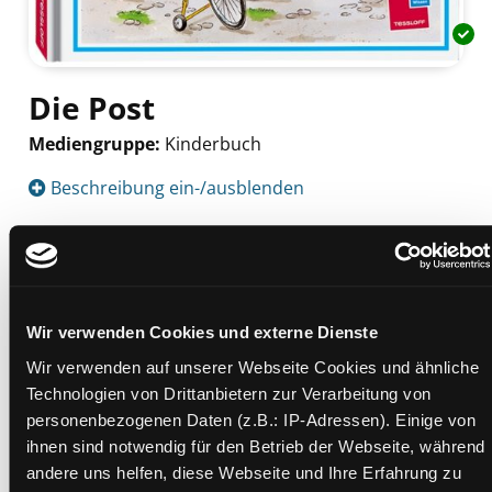
Die Post
Mediengruppe:
Kinderbuch
Suche nach diesem Verfasser
Beschreibung ein-/ausblenden
Mehr Informationen ein-/ausblenden
Exemplare
Wir verwenden Cookies und externe Dienste
Wir verwenden auf unserer Webseite Cookies und ähnliche
Zweigstelle:
Bücherbus
Technologien von Drittanbietern zur Verarbeitung von
Signatur:
JD.JV POS
personenbezogenen Daten (z.B.: IP-Adressen). Einige von
ihnen sind notwendig für den Betrieb der Webseite, während
Standort 2:
Depot Bücherbus
andere uns helfen, diese Webseite und Ihre Erfahrung zu
Status:
Verfügbar