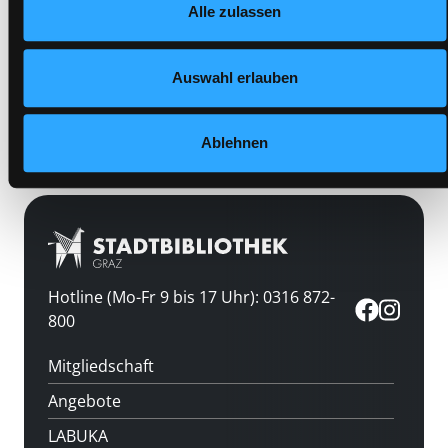
Alle zulassen
Datenschutzerklärung
und in unserem
Impressum
.
Standort 3:
Auswahl erlauben
Vorbestellen
Medium auf die Postliste setzen
Ablehnen
Hotline (Mo-Fr 9 bis 17 Uhr): 0316 872-
800
Mitgliedschaft
Angebote
LABUKA