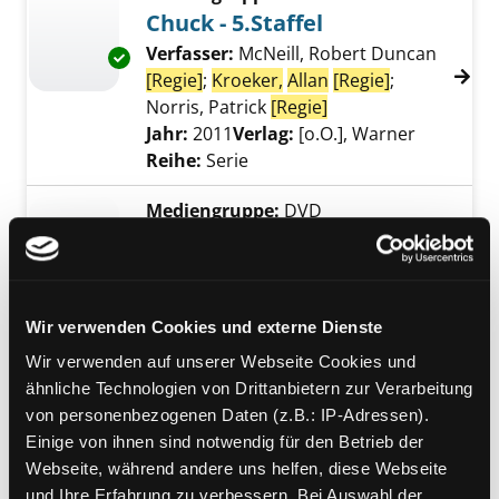
Chuck - 5.Staffel
Verfasser:
McNeill, Robert Duncan
Exemplar-Details von Chuck - 5.Staffel anzeig
[Regie]
;
Kroeker,
Allan
[Regie]
;
Norris, Patrick
[Regie]
Suche nach diesem 
Jahr:
2011
Verlag:
[o.O.], Warner
Reihe:
Serie
Mediengruppe:
DVD
Chuck - 4.Staffel
Verfasser:
McNeill, Robert Duncan
Exemplar-Details von Chuck - 4.Staffel anzeig
[Regie]
;
Kroeker,
Allan
[Regie]
;
Norris, Patrick
[Regie]
Suche nach diesem 
Wir verwenden Cookies und externe Dienste
Jahr:
2011
Verlag:
[o.O.], Warner
Wir verwenden auf unserer Webseite Cookies und
Reihe:
Serie
ähnliche Technologien von Drittanbietern zur Verarbeitung
von personenbezogenen Daten (z.B.: IP-Adressen).
Mediengruppe:
DVD
Einige von ihnen sind notwendig für den Betrieb der
Chuck - 3.Staffel
Webseite, während andere uns helfen, diese Webseite
Verfasser:
McNeill, Robert Duncan
Exemplar-Details von Chuck - 3.Staffel anzeig
und Ihre Erfahrung zu verbessern. Bei Auswahl der