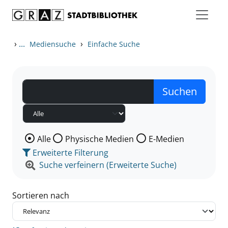
Zum Inhalt springen
Zu den Suchfiltern springen
Zur Trefferliste springen
›
...
›
Mediensuche
Einfache Suche
Wählen Sie die Medienart nach der Sie suchen wollen
Alle
Physische Medien
E-Medien
Erweiterte Filterung
Suche verfeinern (Erweiterte Suche)
Sortieren nach