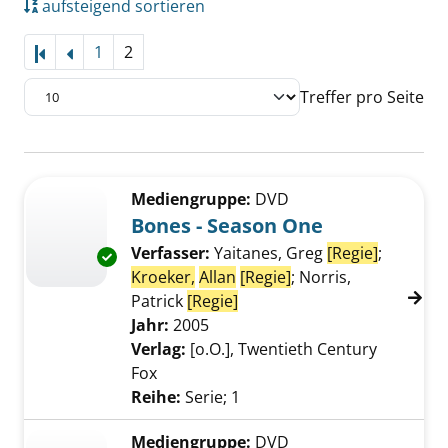
aufsteigend sortieren
1
2
Treffer pro Seite
Suchergebnis
Zu den Suchfiltern springen
Mediengruppe:
DVD
Bones - Season One
Verfasser:
Yaitanes, Greg
[Regie]
;
Exemplar-Details von Bones - Season One an
Kroeker,
Allan
[Regie]
;
Norris,
Patrick
[Regie]
Suche nach diesem Verfass
Jahr:
2005
Verlag:
[o.O.], Twentieth Century
Fox
Reihe:
Serie; 1
Mediengruppe:
DVD