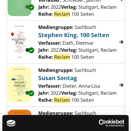
Verfasser:
Schreiber, Jasmin
Suche nach d
Jahr:
2022
Verlag:
Stuttgart, Reclam
Exemplar-Details von Biodiversität. 100 Seite
Reihe:
Reclam
100 Seiten
Mediengruppe:
Sachbuch
Stephen King. 100 Seiten
Verfasser:
Dath, Dietmar
Suche nach dies
Jahr:
2022
Verlag:
Stuttgart, Reclam
Exemplar-Details von Stephen King. 100 Seit
Reihe:
Reclam
100 Seiten
Mediengruppe:
Sachbuch
Susan Sontag
Verfasser:
Dieter, Anna-Lisa
Suche nach d
Jahr:
2022
Verlag:
Stuttgart, Reclam
Exemplar-Details von Susan Sontag anzeigen
Reihe:
Reclam
100 Seiten
Mediengruppe:
Sachbuch
Klimakrise
Verfasser:
Wessel, Günther
Suche nach di