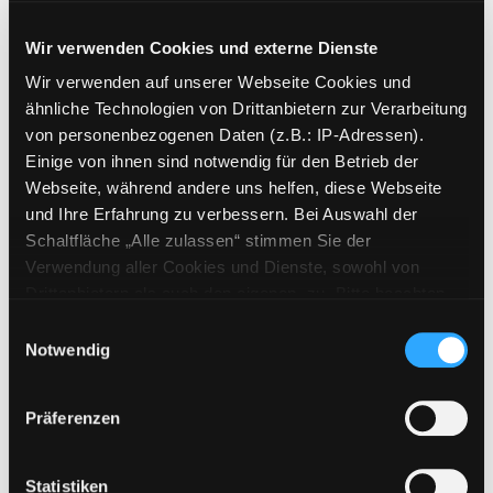
Jahr:
2022
Verlag:
Stuttgart, Reclam
Exemplar-Details von Klimakrise anzeigen
Reihe:
Reclam
100 Seiten
Wir verwenden Cookies und externe Dienste
Wir verwenden auf unserer Webseite Cookies und
Mediengruppe:
Sachbuch
ähnliche Technologien von Drittanbietern zur Verarbeitung
Bruce Springsteen
von personenbezogenen Daten (z.B.: IP-Adressen).
100 Seiten
Einige von ihnen sind notwendig für den Betrieb der
Verfasser:
Kleiner, Marcus S.
Suche nach d
Exemplar-Details von Bruce Springsteen anz
Webseite, während andere uns helfen, diese Webseite
Jahr:
2022
Verlag:
Stuttgart, Reclam
und Ihre Erfahrung zu verbessern. Bei Auswahl der
Reihe:
Reclam
100 Seiten
Schaltfläche „Alle zulassen“ stimmen Sie der
Verwendung aller Cookies und Dienste, sowohl von
Mediengruppe:
Sachbuch
Drittanbietern als auch den eigenen, zu. Bitte beachten
Langeweile
Sie, dass bei Verwendung von Diensten und Setzen von
Einwilligungsauswahl
Verfasser:
Streidl, Barbara
Suche nach die
Cookies von Drittanbietern, eine Verarbeitung in
Notwendig
Jahr:
2018
Verlag:
Stuttgart, Reclam
Exemplar-Details von Langeweile anzeigen
unsicheren Drittländern (Länder außerhalb des EWR
Reihe:
Reclam
100 Seiten
ohne adäquates Datenschutzniveau) stattfinden kann. In
Präferenzen
diesem Zusammenhang können aktuell Risiken für
Mediengruppe:
Sachbuch
Betroffene nicht vollständig ausgeschlossen werden.
Demokratie
Eine Verarbeitung durch solche Cookies oder Dienste
Statistiken