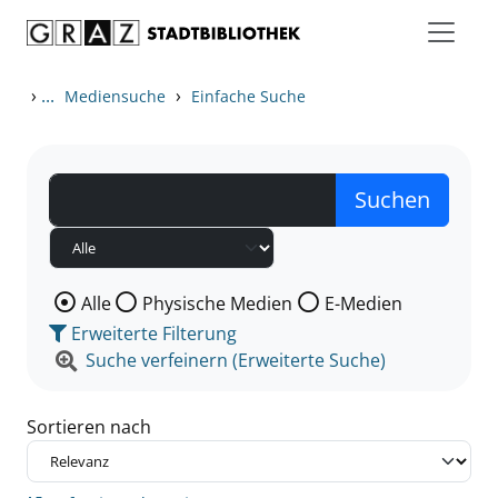
Zum Inhalt springen
Zu den Suchfiltern springen
Zur Trefferliste springen
›
...
›
Mediensuche
Einfache Suche
Wählen Sie die Medienart nach der Sie suchen wollen
Alle
Physische Medien
E-Medien
Erweiterte Filterung
Suche verfeinern (Erweiterte Suche)
Sortieren nach