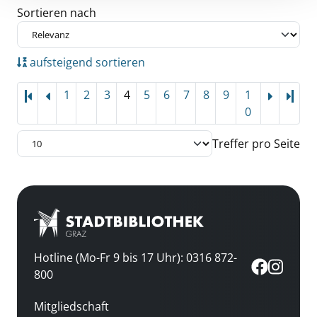
Zu den Suchfiltern springen
Sortieren nach
aufsteigend sortieren
1
2
3
4
5
6
7
8
9
1
Letz
0
Treffer pro Seite
Hotline (Mo-Fr 9 bis 17 Uhr): 0316 872-
800
Mitgliedschaft