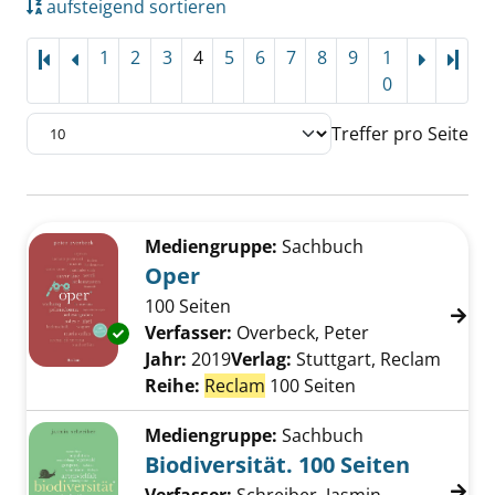
aufsteigend sortieren
1
2
3
4
5
6
7
8
9
1
Letz
0
Treffer pro Seite
Suchergebnis
Zu den Suchfiltern springen
Mediengruppe:
Sachbuch
Oper
100 Seiten
Verfasser:
Overbeck, Peter
Suche nach di
Exemplar-Details von Oper anzeigen
Jahr:
2019
Verlag:
Stuttgart, Reclam
Reihe:
Reclam
100 Seiten
Mediengruppe:
Sachbuch
Biodiversität. 100 Seiten