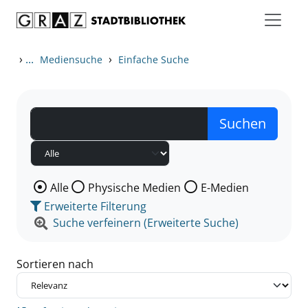
Zum Inhalt springen
Zu den Suchfiltern springen
Zur Trefferliste springen
›
...
›
Mediensuche
Einfache Suche
Wählen Sie die Medienart nach der Sie suchen wollen
Alle
Physische Medien
E-Medien
Erweiterte Filterung
Suche verfeinern (Erweiterte Suche)
Sortieren nach