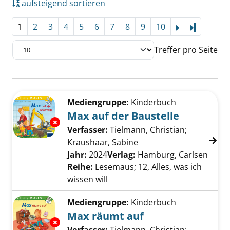
aufsteigend sortieren
1
2
3
4
5
6
7
8
9
10
Letzte Se
Treffer pro Seite
Suchergebnis
Zu den Suchfiltern springen
Mediengruppe:
Kinderbuch
Max auf der Baustelle
Exemplar-Details von Max auf der Baustelle 
Verfasser:
Tielmann, Christian
;
Kraushaar, Sabine
Suche nach diesem Ver
Jahr:
2024
Verlag:
Hamburg, Carlsen
Reihe:
Lesemaus; 12, Alles, was ich
wissen will
Mediengruppe:
Kinderbuch
Max räumt auf
Exemplar-Details von Max räumt auf anzeige