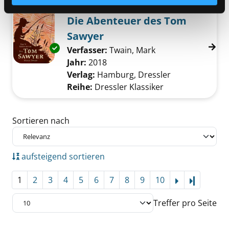
Mediengruppe:
Kinderbuch
Die Abenteuer des Tom
Sawyer
Exemplar-Details von Die Abenteuer des To
Verfasser:
Twain, Mark
Suche nach diesem
Jahr:
2018
Verlag:
Hamburg, Dressler
Reihe:
Dressler Klassiker
Zu den Suchfiltern springen
Sortieren nach
aufsteigend sortieren
1
2
3
4
5
6
7
8
9
10
Letzte Se
Treffer pro Seite