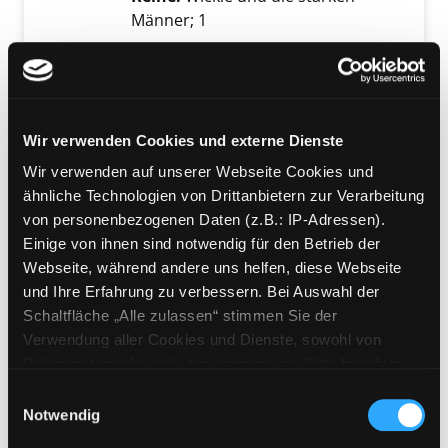
Männer; 1
Mediengruppe:
Kinderbuch
Exemplar-Details von Mehr von Michel aus L
Mehr von Michel aus
Lönneberga
Wir verwenden Cookies und externe Dienste
Suche nach diesem Verfasser
Jahr:
1976
Verlag:
Hamburg, Oetinger
Wir verwenden auf unserer Webseite Cookies und
ähnliche Technologien von Drittanbietern zur Verarbeitung
Mediengruppe:
Kinderbuch
von personenbezogenen Daten (z.B.: IP-Adressen).
Mein erstes Vorlesebuch
Einige von ihnen sind notwendig für den Betrieb der
Webseite, während andere uns helfen, diese Webseite
für große kleine Jungs
Exemplar-Details von Mein erstes Vorlesebuc
und Ihre Erfahrung zu verbessern. Bei Auswahl der
Suche nach diesem Verfasser
Jahr:
2021
Schaltfläche „Alle zulassen“ stimmen Sie der
Verlag:
Hamburg, Carlsen-Verl.
Verwendung aller Cookies und Dienste, sowohl von
Reihe:
Jakob
Drittanbietern als auch den eigenen, zu. Bitte beachten
Sie, dass bei Verwendung von Diensten und Setzen von
Mediengruppe:
Kinderbuch
Einwilligungsauswahl
Cookies von Drittanbietern, eine Verarbeitung in
Notwendig
Das Dschungelbuch
unsicheren Drittländern (Länder außerhalb des EWR