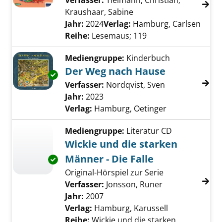
Verfasser:
Tielmann, Christian
;
Kraushaar, Sabine
Suche nach diesem Ver
Jahr:
2024
Verlag:
Hamburg, Carlsen
Reihe:
Lesemaus; 119
Mediengruppe:
Kinderbuch
Der Weg nach Hause
Exemplar-Details von Der Weg nach Hause a
Verfasser:
Nordqvist, Sven
Suche nach di
Jahr:
2023
Verlag:
Hamburg, Oetinger
Mediengruppe:
Literatur CD
Wickie und die starken
Männer - Die Falle
Exemplar-Details von Wickie und die starken 
Original-Hörspiel zur Serie
Verfasser:
Jonsson, Runer
Suche nach die
Jahr:
2007
Verlag:
Hamburg, Karussell
Reihe:
Wickie und die starken