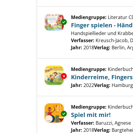
Mediengruppe:
Literatur C
Exemplar-Details von Finger s
Finger spielen - Hän
Handspiellieder und Krabbe
Verfasser:
Kreusch-Jacob, 
Jahr:
2018
Verlag:
Berlin, 
Mediengruppe:
Kinderbuc
Exemplar-Details von Kinderre
Kinderreime, Fingers
Suche nach diesem Verfass
Jahr:
2022
Verlag:
Hamburg, 
Mediengruppe:
Kinderbuc
Exemplar-Details von Spiel mit
Spiel mit mir!
Verfasser:
Baruzzi, Agnese
Jahr:
2018
Verlag:
Bargtehei