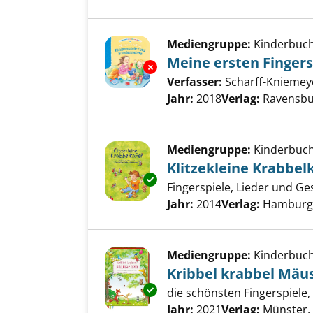
Mediengruppe:
Kinderbuc
Meine ersten Finger
Exemplar-Details von Meine er
Verfasser:
Scharff-Kniemeye
Jahr:
2018
Verlag:
Ravensbu
Mediengruppe:
Kinderbuc
Klitzekleine Krabbel
Exemplar-Details von Klitzekle
Fingerspiele, Lieder und Ges
Suche nach diesem Verfass
Jahr:
2014
Verlag:
Hamburg
Mediengruppe:
Kinderbuc
Kribbel krabbel Mäu
Exemplar-Details von Kribbel 
die schönsten Fingerspiele
Suche nach diesem Verfass
Jahr:
2021
Verlag:
Münster,