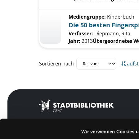
Mediengruppe:
Kinderbuch
Die 50 besten Fingersp
Verfasser:
Diepmann, Rita
Jahr:
2013
Übergeordnetes W
Zu den Suchfiltern springen
Sortieren nach
aufst
Wir verwenden Cookies u
Mitgliedschaft
Feedback