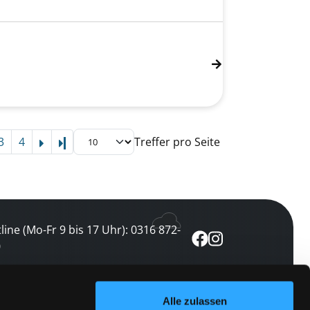
3
4
Treffer pro Seite
Letzte Seite
line (Mo-Fr 9 bis 17 Uhr): 0316 872-
0
ewsletter abonnieren
Alle zulassen