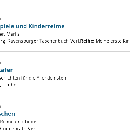
h
spiele und Kinderreime
sten Fingerspiele und Kinderreime anzeigen
r, Marlis
Suche nach diesem Verfasser
rg, Ravensburger Taschenbuch-Verl.
Reihe:
Meine erste Kin
h
käfer
ine Krabbelkäfer anzeigen
chichten für die Allerkleinsten
er
, Jumbo
h
schen
krabbel Mäuschen anzeigen
, Reime und Lieder
er
 Coppenrath-Verl.