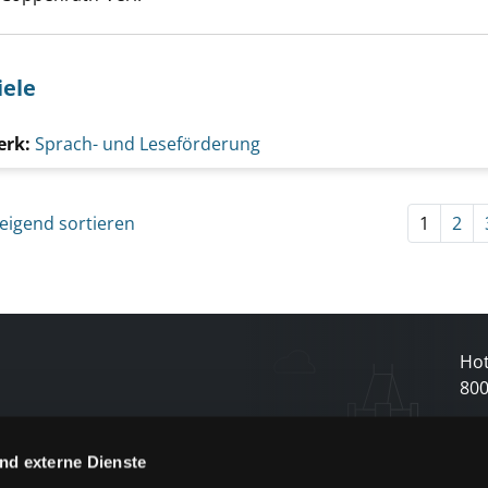
iele
erk:
Sprach- und Leseförderung
eigend sortieren
1
2
Hot
80
N
nd externe Dienste