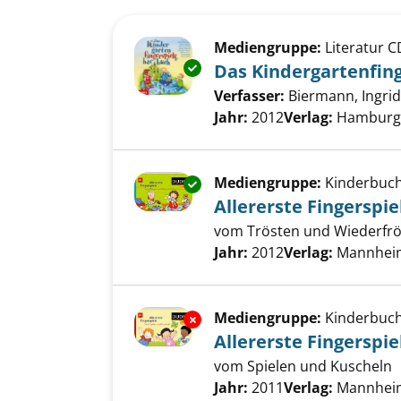
Suchergebnis
Zu den Suchfiltern springen
Mediengruppe:
Literatur C
Exemplar-Details von Das Kind
Das Kindergartenfin
Verfasser:
Biermann, Ingrid
Jahr:
2012
Verlag:
Hamburg,
Mediengruppe:
Kinderbuc
Exemplar-Details von Allererst
Allererste Fingerspie
vom Trösten und Wiederfrö
Suche nach diesem Verfass
Jahr:
2012
Verlag:
Mannheim
Mediengruppe:
Kinderbuc
Exemplar-Details von Allererst
Allererste Fingerspie
vom Spielen und Kuscheln
Suche nach diesem Verfass
Jahr:
2011
Verlag:
Mannheim