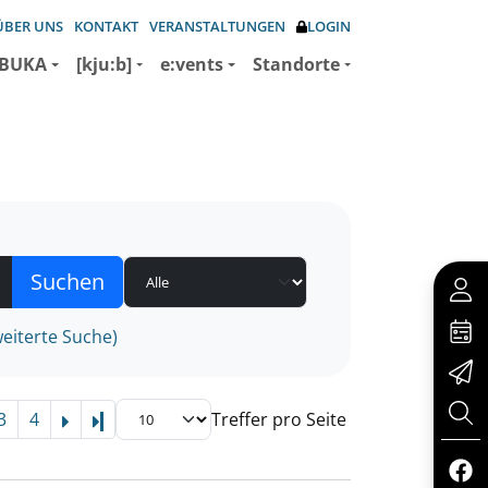
ÜBER UNS
KONTAKT
VERANSTALTUNGEN
LOGIN
BUKA
[kju:b]
e:vents
Standorte
eiterte Suche)
3
4
Treffer pro Seite
Letzte Seite