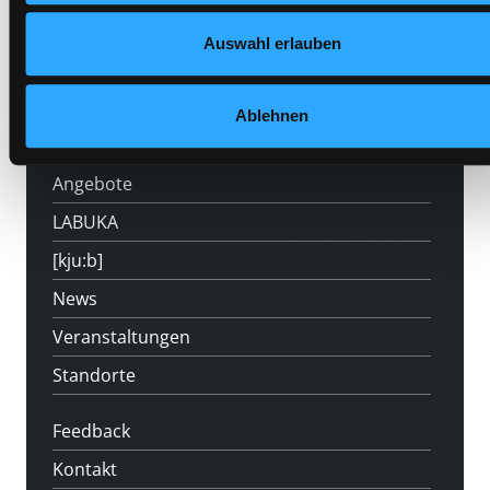
Auswahl erlauben
Hotline (Mo-Fr 9 bis 17 Uhr): 0316 872-
800
Ablehnen
Mitgliedschaft
Angebote
LABUKA
[kju:b]
News
Veranstaltungen
Standorte
Feedback
Kontakt