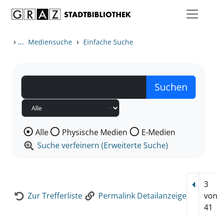
Zum Inhalt springen
Zur Detailanzeige springen
›
...
›
Mediensuche
Einfache Suche
Wählen Sie die Medienart nach der Sie suchen wollen
Alle
Physische Medien
E-Medien
Suche verfeinern (Erweiterte Suche)
3
Vorhe
Zur Trefferliste
Permalink Detailanzeige
vo
41