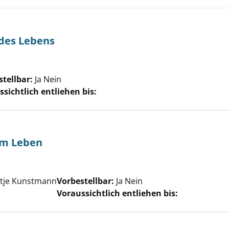
 des Lebens
Suche nach diesem Verfasser
tellbar:
Ja
Nein
sichtlich entliehen bis:
em Leben
e nach diesem Verfasser
ntje Kunstmann
Vorbestellbar:
Ja
Nein
Voraussichtlich entliehen bis: