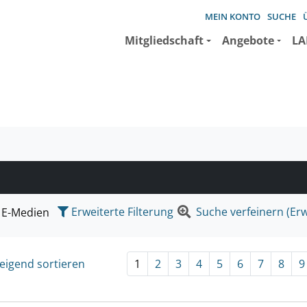
MEIN KONTO
SUCHE
Mitgliedschaft
Angebote
LA
e suchen wollen.
Erweiterte Filterung
Suche verfeinern (Erw
E-Medien
eigend sortieren
1
2
3
4
5
6
7
8
9