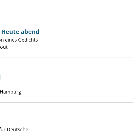
- Heute abend
ion eines Gedichts
er
cout
]
che nach diesem Verfasser
 Hamburg
für Deutsche