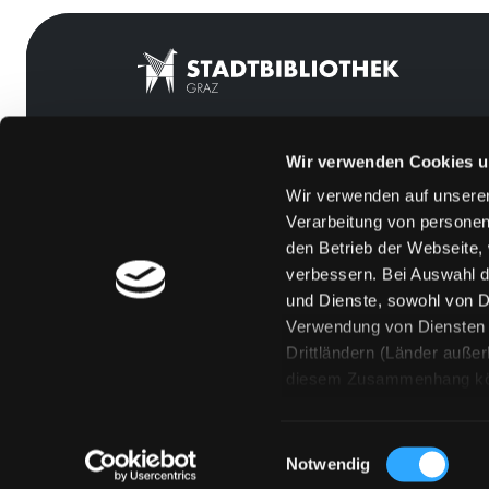
Wir verwenden Cookies u
Mitgliedschaft
Feedback
Wir verwenden auf unserer
Angebote
Kontakt
Verarbeitung von personen
LABUKA
Über uns
den Betrieb der Webseite,
verbessern. Bei Auswahl d
[kju:b]
Jobs
und Dienste, sowohl von Dr
News
Medienwunsch
Verwendung von Diensten u
Drittländern (Länder auße
Veranstaltungen
FAQs
diesem Zusammenhang könne
Standorte
Überweisungsdat
Eine Verarbeitung durch so
erteilen („Auswahl erlaube
Einwilligungsauswahl
„Details zeigen“ finden S
Notwendig
Technologien. Selbstverst