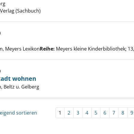
örg
Suche nach diesem Verfasser
 Verlag (Sachbuch)
h
 der Stadt anzeigen
er
, Meyers Lexikon
Reihe:
Meyers kleine Kinderbibliothek; 13,
ir vor der Stadt wohnen anzeigen
h
tadt wohnen
er
 Beltz u. Gelberg
eigend sortieren
1
2
3
4
5
6
7
8
9