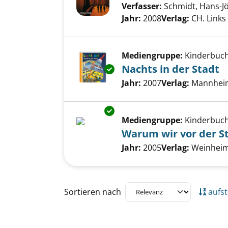
Verfasser:
Schmidt, Hans-J
Jahr:
2008
Verlag:
CH. Links
Mediengruppe:
Kinderbuc
Nachts in der Stadt
Exemplar-Details von Nachts in
Suche nach diesem Verfass
Jahr:
2007
Verlag:
Mannheim
Exemplar-Details von Warum w
Mediengruppe:
Kinderbuc
Warum wir vor der S
Suche nach diesem Verfass
Jahr:
2005
Verlag:
Weinheim,
Zu den Suchfiltern springen
Sortieren nach
aufst