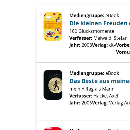
Suchergebnis
Zu den Suchfiltern springen
Mediengruppe:
eBook
Die kleinen Freuden
100 Glücksmomente
Verfasser:
Maiwald, Stefan
Jahr:
2008
Verlag:
dtv
Vorbes
Voraus
Mediengruppe:
eBook
Das Beste aus mein
mein Alltag als Mann
Verfasser:
Hacke, Axel
Such
Jahr:
2006
Verlag:
Verlag A