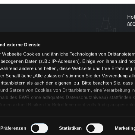
Hot
80
N
nd externe Dienste
 Webseite Cookies und ähnliche Technologien von Drittanbieter
und
bezogenen Daten (z.B.: IP-Adressen). Einige von ihnen sind not
j
 während andere uns helfen, diese Webseite und Ihre Erfahrung 
er Schaltfläche „Alle zulassen“ stimmen Sie der Verwendung all
ittanbietern als auch den eigenen, zu. Bitte beachten Sie, dass 
nd Setzen von Cookies von Drittanbietern, eine Verarbeitung i
rhalb des EWR ohne adäquates Datenschutzniveau) stattfinden k
n aktuell Risiken für Betroffene nicht vollständig ausgeschl
en
lche Cookies oder Dienste erfolgt nur, wenn Sie die jeweilige Ein
n“) oder auf die Schaltfläche „Alle zulassen“ klicken. Unter dem
ie Erklärungen zu den verschiedenen Kategorien von Cookies und
Präferenzen
Statistiken
Marketin
ändlich können Sie über unsere „Cookie-Einstellungen“ unter dem