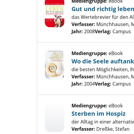
Mediengruppe:
eBook
Gut und richtig leb
das Wertebrevier für den Al
Verfasser:
Münchhausen, M
Jahr:
2008
Verlag:
Campus
Mediengruppe:
eBook
Wo die Seele auftank
die besten Möglichkeiten, I
Verfasser:
Münchhausen, M
Jahr:
2004
Verlag:
Campus
Mediengruppe:
eBook
Sterben im Hospiz
der Alltag in einer alternat
Verfasser:
Dreßke, Stefan
S