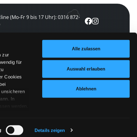
line (Mo-Fr 9 bis 17 Uhr): 0316 872-
0
ewsletter abonnieren
Alle zulassen
n zur
 keine Veranstaltung verpassen
wendig für
etzt abonnieren
Auswahl erlauben
zu
er Cookies
bei
Ablehnen
n unsicheren
ann. In
ossen werden.
Cookies
|
Impressum
|
Datenschutz
willigung
anmelden
 Punkt
 ähnlichen
g
Details zeigen
 Button links