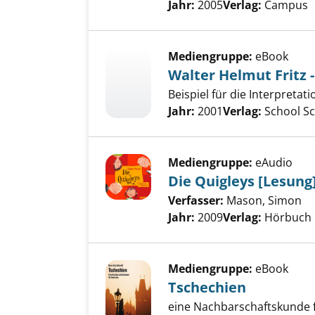
Jahr:
2005
Verlag:
Campus
Mediengruppe:
eBook
Walter Helmut Fritz 
Beispiel für die Interpretat
Suche nach diesem Verfass
Jahr:
2001
Verlag:
School S
Mediengruppe:
eAudio
Die Quigleys [Lesung
Verfasser:
Mason, Simon
Su
Jahr:
2009
Verlag:
Hörbuch
Mediengruppe:
eBook
Tschechien
eine Nachbarschaftskunde 