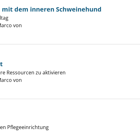
en mit dem inneren Schweinehund
ltag
arco von
Suche nach diesem Verfasser
t
hre Ressourcen zu aktivieren
arco von
Suche nach diesem Verfasser
iven Pflegeeinrichtung
uche nach diesem Verfasser